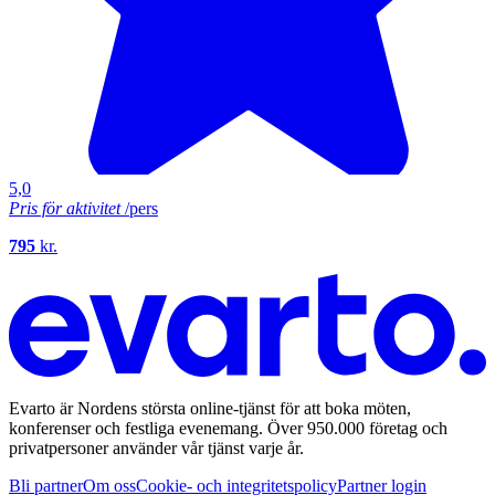
5,0
Pris för aktivitet
/pers
795
kr.
Evarto är Nordens största online-tjänst för att boka möten,
konferenser och festliga evenemang. Över 950.000 företag och
privatpersoner använder vår tjänst varje år.
Bli partner
Om oss
Cookie- och integritetspolicy
Partner login