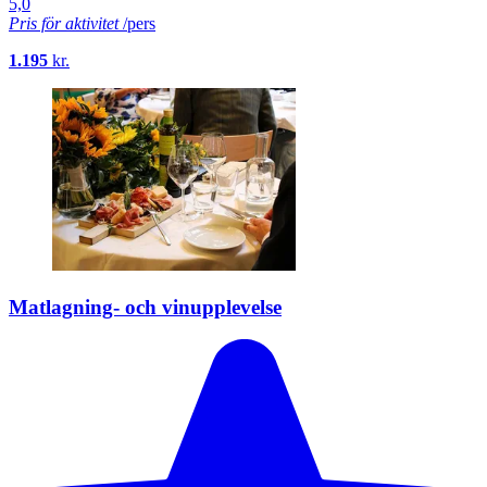
5,0
Pris för aktivitet
/pers
1.195
kr.
Matlagning- och vinupplevelse