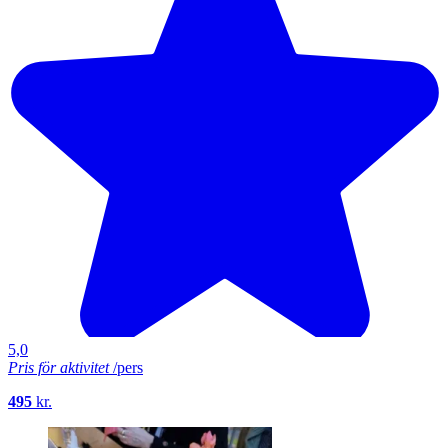
5,0
Pris för aktivitet
/pers
495
kr.