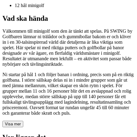
12 hål minigolf
Vad ska hända
Välkommen till minigolf som den är tänkt att spelas. På SWING by
Golfbaren lämnar ni trälådor och gummibollar bakom er och kliver
in i en 30-talsinspirerad värld där detaljerna är lika viktiga som
spelet. Här spelar ni med riktiga putters och golfbollar på banor
designade av vår ägare, en flerfaldig världsmästare i minigolf.
Resultatet är utmanande men lekfullt – en aktivitet som passar både
nybörjare och tävlingsinriktade.
Ni startar på hål 1 och följer banan i ordning, precis som på en riktig
golfbana. I större sällskap delas ni in i mindre grupper som går ut
med jämna mellanrum, vilket skapar en skön rytm i spelet. För
grupper mellan 11 och 16 personer blir det en avslappnad och rolig
upplevelse, medan större sällskap på upp till 140 personer får ett
fullskaligt tävlingsupplägg med lagindelning, resultatinsamling och
prisceremoni. Oavsett format tar rundan ungefär 45 till 60 minuter
och garanterar både skratt och puls.
Visa mer