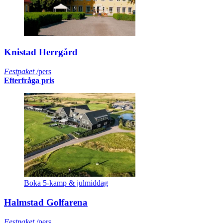
Knistad Herrgård
Festpaket
/pers
Efterfråga pris
Boka 5-kamp & julmiddag
Halmstad Golfarena
Festpaket
/pers