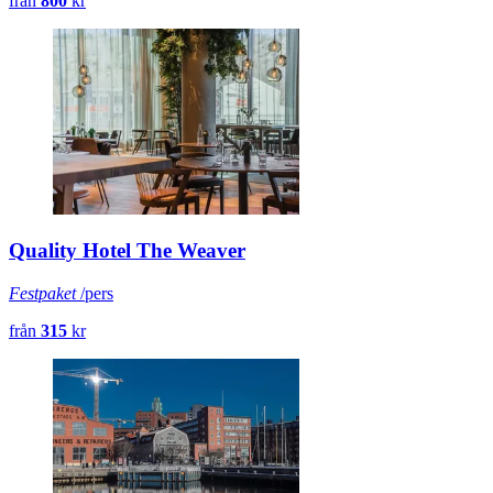
från
800
kr
Quality Hotel The Weaver
Festpaket
/pers
från
315
kr