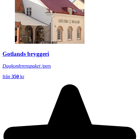
Gotlands bryggeri
Dagkonferenspaket
/pers
från
350
kr