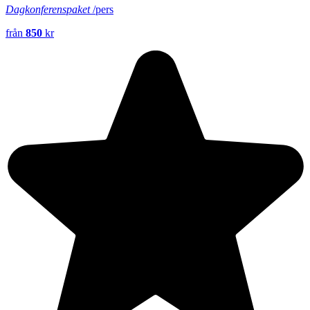
Dagkonferenspaket
/pers
från
850
kr