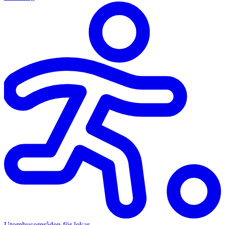
Utomhusområden för lekar