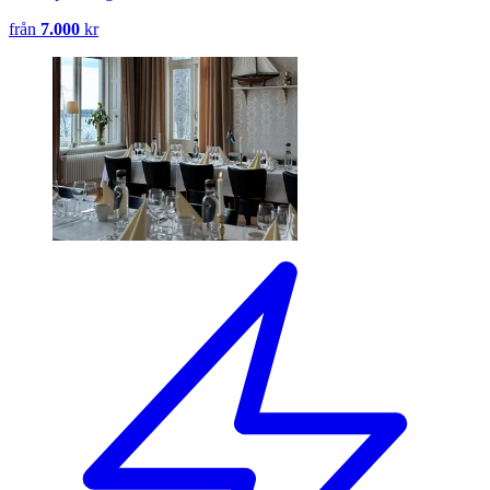
från
7.000
kr