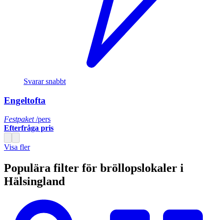
Svarar snabbt
Engeltofta
Festpaket
/pers
Efterfråga pris
Visa fler
Populära filter för bröllopslokaler i
Hälsingland