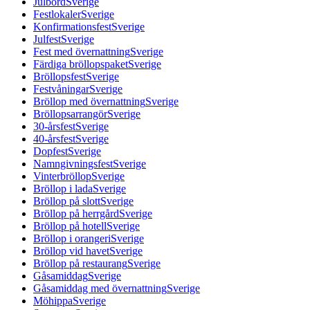
Julbord
Sverige
Festlokaler
Sverige
Konfirmationsfest
Sverige
Julfest
Sverige
Fest med övernattning
Sverige
Färdiga bröllopspaket
Sverige
Bröllopsfest
Sverige
Festvåningar
Sverige
Bröllop med övernattning
Sverige
Bröllopsarrangör
Sverige
30-årsfest
Sverige
40-årsfest
Sverige
Dopfest
Sverige
Namngivningsfest
Sverige
Vinterbröllop
Sverige
Bröllop i lada
Sverige
Bröllop på slott
Sverige
Bröllop på herrgård
Sverige
Bröllop på hotell
Sverige
Bröllop i orangeri
Sverige
Bröllop vid havet
Sverige
Bröllop på restaurang
Sverige
Gåsamiddag
Sverige
Gåsamiddag med övernattning
Sverige
Möhippa
Sverige