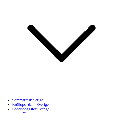
Sommarfest
Sverige
Bröllopslokaler
Sverige
Födelsedagsfest
Sverige