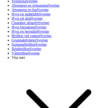
Svensexa
Sverige
Abonnera en restuarang
Sverige
Abonnera en bar
Sverige
Hyra en nattklubb
Sverige
Hyra ett slott
Sverige
Chambre séparée
Sverige
Hyra biosalong
Sverige
Hyra en herrgård
Sverige
Bröllop vid vattnet
Sverige
Gruppaktiviteter
Sverige
Sommarbröllop
Sverige
Höstbröllop
Sverige
Vårbröllop
Sverige
Visa mer