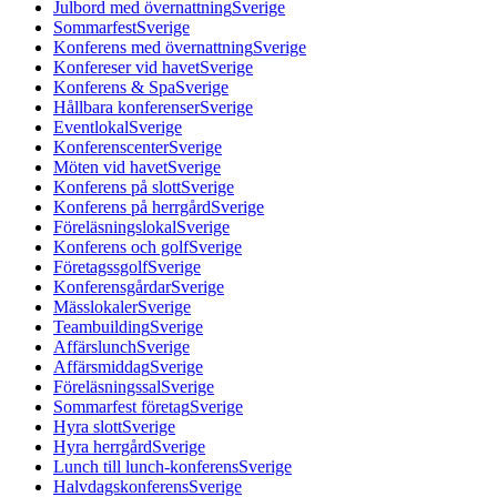
Julbord med övernattning
Sverige
Sommarfest
Sverige
Konferens med övernattning
Sverige
Konfereser vid havet
Sverige
Konferens & Spa
Sverige
Hållbara konferenser
Sverige
Eventlokal
Sverige
Konferenscenter
Sverige
Möten vid havet
Sverige
Konferens på slott
Sverige
Konferens på herrgård
Sverige
Föreläsningslokal
Sverige
Konferens och golf
Sverige
Företagssgolf
Sverige
Konferensgårdar
Sverige
Mässlokaler
Sverige
Teambuilding
Sverige
Affärslunch
Sverige
Affärsmiddag
Sverige
Föreläsningssal
Sverige
Sommarfest företag
Sverige
Hyra slott
Sverige
Hyra herrgård
Sverige
Lunch till lunch-konferens
Sverige
Halvdagskonferens
Sverige