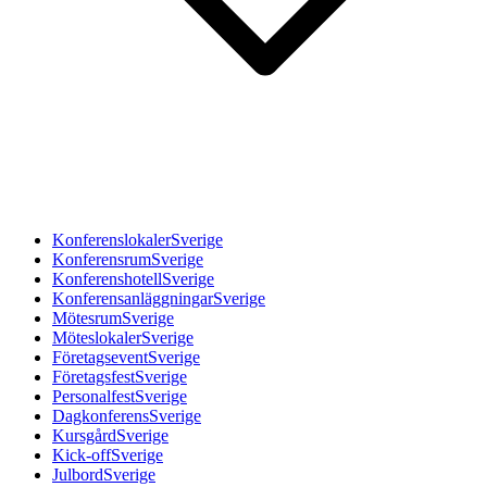
Konferenslokaler
Sverige
Konferensrum
Sverige
Konferenshotell
Sverige
Konferensanläggningar
Sverige
Mötesrum
Sverige
Möteslokaler
Sverige
Företagsevent
Sverige
Företagsfest
Sverige
Personalfest
Sverige
Dagkonferens
Sverige
Kursgård
Sverige
Kick-off
Sverige
Julbord
Sverige