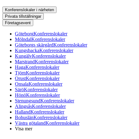
Konferenslokaler i närheten
Privata tillställningar
Företagsevent
Göteborg
Konferenslokaler
Mölndal
Konferenslokaler
Göteborgs skärgård
Konferenslokaler
Kungsbacka
Konferenslokaler
Kungälv
Konferenslokaler
Marstrand
Konferenslokaler
Haga
Konferenslokaler
Tjörn
Konferenslokaler
Orust
Konferenslokaler
Onsala
Konferenslokaler
Särö
Konferenslokaler
Hönö
Konferenslokaler
Stenungsund
Konferenslokaler
Alingsås
Konferenslokaler
Halland
Konferenslokaler
Bohuslän
Konferenslokaler
Västra götaland
Konferenslokaler
Visa mer