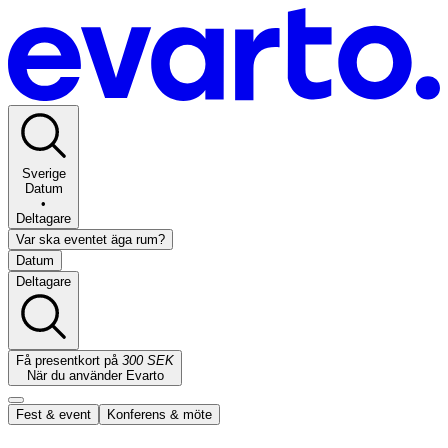
Sverige
Datum
•
Deltagare
Var ska eventet äga rum?
Datum
Deltagare
Få presentkort på
300 SEK
När du använder Evarto
Fest & event
Konferens & möte