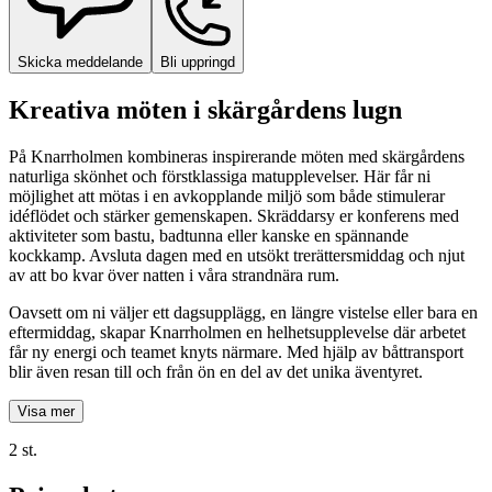
Skicka meddelande
Bli uppringd
Kreativa möten i skärgårdens lugn
På Knarrholmen kombineras inspirerande möten med skärgårdens
naturliga skönhet och förstklassiga matupplevelser. Här får ni
möjlighet att mötas i en avkopplande miljö som både stimulerar
idéflödet och stärker gemenskapen. Skräddarsy er konferens med
aktiviteter som bastu, badtunna eller kanske en spännande
kockkamp. Avsluta dagen med en utsökt trerättersmiddag och njut
av att bo kvar över natten i våra strandnära rum.
Oavsett om ni väljer ett dagsupplägg, en längre vistelse eller bara en
eftermiddag, skapar Knarrholmen en helhetsupplevelse där arbetet
får ny energi och teamet knyts närmare. Med hjälp av båttransport
blir även resan till och från ön en del av det unika äventyret.
Visa mer
2 st.