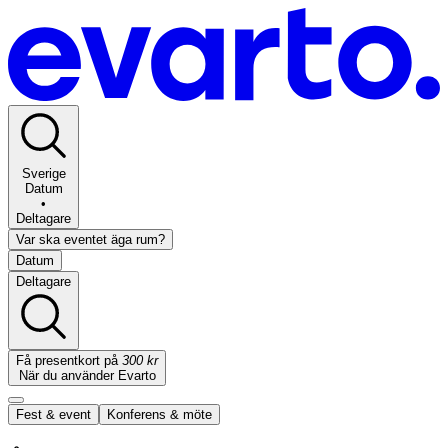
Sverige
Datum
•
Deltagare
Var ska eventet äga rum?
Datum
Deltagare
Få presentkort på
300 kr
När du använder Evarto
Fest & event
Konferens & möte