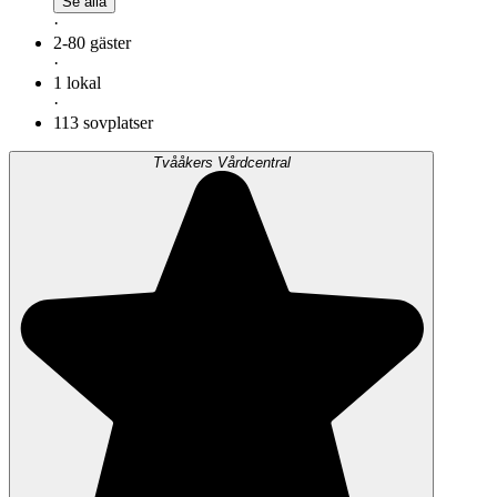
Se alla
·
2-80 gäster
·
1 lokal
·
113 sovplatser
Tvååkers Vårdcentral