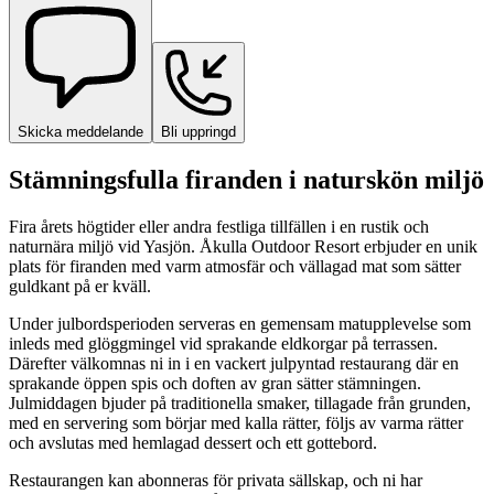
Skicka meddelande
Bli uppringd
Stämningsfulla firanden i naturskön miljö
Fira årets högtider eller andra festliga tillfällen i en rustik och
naturnära miljö vid Yasjön. Åkulla Outdoor Resort erbjuder en unik
plats för firanden med varm atmosfär och vällagad mat som sätter
guldkant på er kväll.
Under julbordsperioden serveras en gemensam matupplevelse som
inleds med glöggmingel vid sprakande eldkorgar på terrassen.
Därefter välkomnas ni in i en vackert julpyntad restaurang där en
sprakande öppen spis och doften av gran sätter stämningen.
Julmiddagen bjuder på traditionella smaker, tillagade från grunden,
med en servering som börjar med kalla rätter, följs av varma rätter
och avslutas med hemlagad dessert och ett gottebord.
Restaurangen kan abonneras för privata sällskap, och ni har