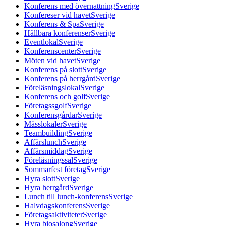
Konferens med övernattning
Sverige
Konfereser vid havet
Sverige
Konferens & Spa
Sverige
Hållbara konferenser
Sverige
Eventlokal
Sverige
Konferenscenter
Sverige
Möten vid havet
Sverige
Konferens på slott
Sverige
Konferens på herrgård
Sverige
Föreläsningslokal
Sverige
Konferens och golf
Sverige
Företagssgolf
Sverige
Konferensgårdar
Sverige
Mässlokaler
Sverige
Teambuilding
Sverige
Affärslunch
Sverige
Affärsmiddag
Sverige
Föreläsningssal
Sverige
Sommarfest företag
Sverige
Hyra slott
Sverige
Hyra herrgård
Sverige
Lunch till lunch-konferens
Sverige
Halvdagskonferens
Sverige
Företagsaktiviteter
Sverige
Hyra biosalong
Sverige