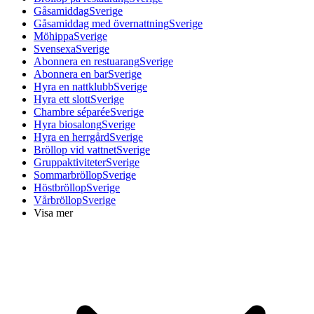
Gåsamiddag
Sverige
Gåsamiddag med övernattning
Sverige
Möhippa
Sverige
Svensexa
Sverige
Abonnera en restuarang
Sverige
Abonnera en bar
Sverige
Hyra en nattklubb
Sverige
Hyra ett slott
Sverige
Chambre séparée
Sverige
Hyra biosalong
Sverige
Hyra en herrgård
Sverige
Bröllop vid vattnet
Sverige
Gruppaktiviteter
Sverige
Sommarbröllop
Sverige
Höstbröllop
Sverige
Vårbröllop
Sverige
Visa mer