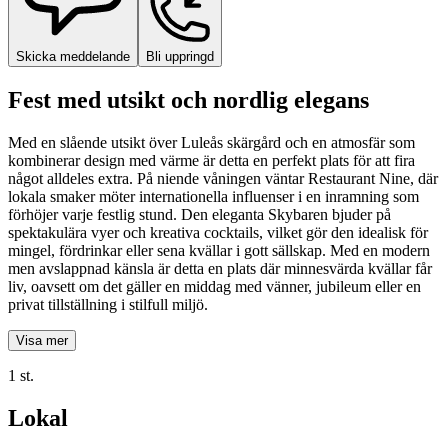
Skicka meddelande
Bli uppringd
Fest med utsikt och nordlig elegans
Med en slående utsikt över Luleås skärgård och en atmosfär som
kombinerar design med värme är detta en perfekt plats för att fira
något alldeles extra. På niende våningen väntar Restaurant Nine, där
lokala smaker möter internationella influenser i en inramning som
förhöjer varje festlig stund. Den eleganta Skybaren bjuder på
spektakulära vyer och kreativa cocktails, vilket gör den idealisk för
mingel, fördrinkar eller sena kvällar i gott sällskap. Med en modern
men avslappnad känsla är detta en plats där minnesvärda kvällar får
liv, oavsett om det gäller en middag med vänner, jubileum eller en
privat tillställning i stilfull miljö.
Visa mer
1 st.
Lokal