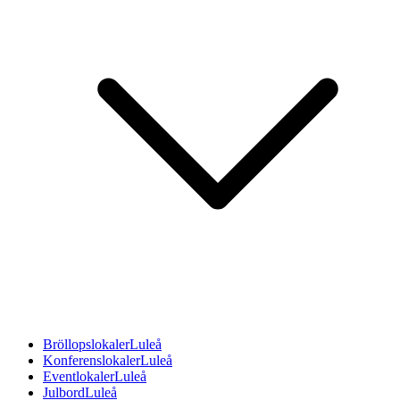
Bröllopslokaler
Luleå
Konferenslokaler
Luleå
Eventlokaler
Luleå
Julbord
Luleå