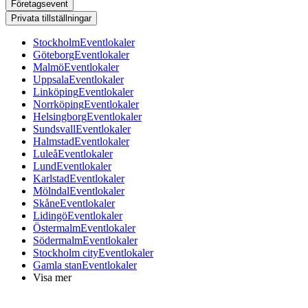
Företagsevent
Privata tillställningar
Stockholm
Eventlokaler
Göteborg
Eventlokaler
Malmö
Eventlokaler
Uppsala
Eventlokaler
Linköping
Eventlokaler
Norrköping
Eventlokaler
Helsingborg
Eventlokaler
Sundsvall
Eventlokaler
Halmstad
Eventlokaler
Luleå
Eventlokaler
Lund
Eventlokaler
Karlstad
Eventlokaler
Mölndal
Eventlokaler
Skåne
Eventlokaler
Lidingö
Eventlokaler
Östermalm
Eventlokaler
Södermalm
Eventlokaler
Stockholm city
Eventlokaler
Gamla stan
Eventlokaler
Visa mer