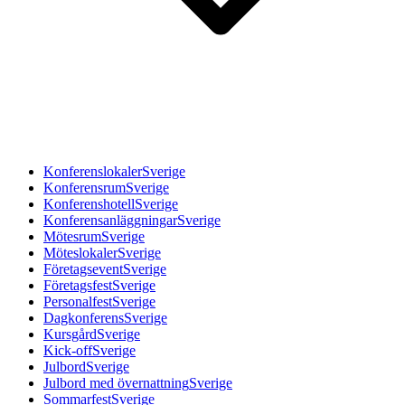
Konferenslokaler
Sverige
Konferensrum
Sverige
Konferenshotell
Sverige
Konferensanläggningar
Sverige
Mötesrum
Sverige
Möteslokaler
Sverige
Företagsevent
Sverige
Företagsfest
Sverige
Personalfest
Sverige
Dagkonferens
Sverige
Kursgård
Sverige
Kick-off
Sverige
Julbord
Sverige
Julbord med övernattning
Sverige
Sommarfest
Sverige