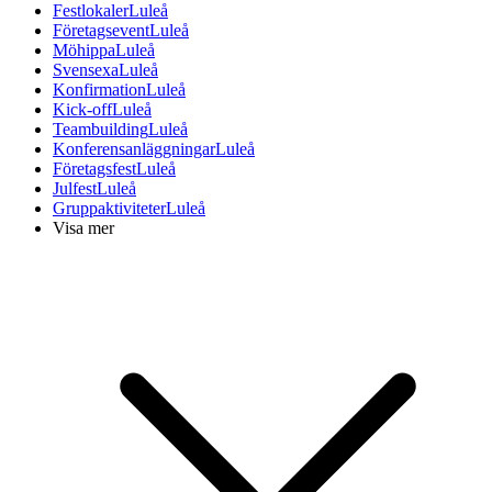
Festlokaler
Luleå
Företagsevent
Luleå
Möhippa
Luleå
Svensexa
Luleå
Konfirmation
Luleå
Kick-off
Luleå
Teambuilding
Luleå
Konferensanläggningar
Luleå
Företagsfest
Luleå
Julfest
Luleå
Gruppaktiviteter
Luleå
Visa mer