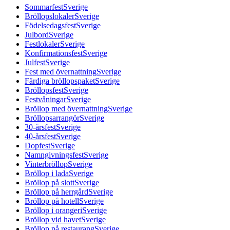
Sommarfest
Sverige
Bröllopslokaler
Sverige
Födelsedagsfest
Sverige
Julbord
Sverige
Festlokaler
Sverige
Konfirmationsfest
Sverige
Julfest
Sverige
Fest med övernattning
Sverige
Färdiga bröllopspaket
Sverige
Bröllopsfest
Sverige
Festvåningar
Sverige
Bröllop med övernattning
Sverige
Bröllopsarrangör
Sverige
30-årsfest
Sverige
40-årsfest
Sverige
Dopfest
Sverige
Namngivningsfest
Sverige
Vinterbröllop
Sverige
Bröllop i lada
Sverige
Bröllop på slott
Sverige
Bröllop på herrgård
Sverige
Bröllop på hotell
Sverige
Bröllop i orangeri
Sverige
Bröllop vid havet
Sverige
Bröllop på restaurang
Sverige