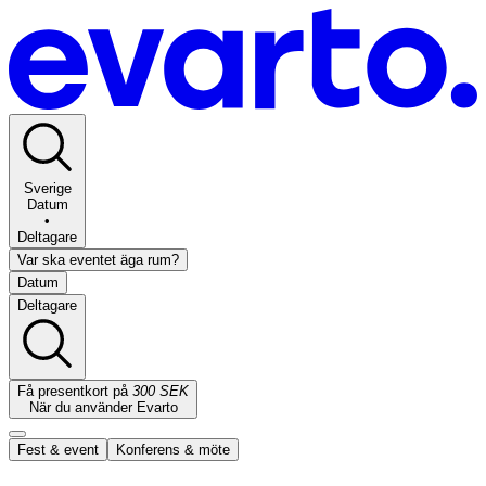
Sverige
Datum
•
Deltagare
Var ska eventet äga rum?
Datum
Deltagare
Få presentkort på
300 SEK
När du använder Evarto
Fest & event
Konferens & möte