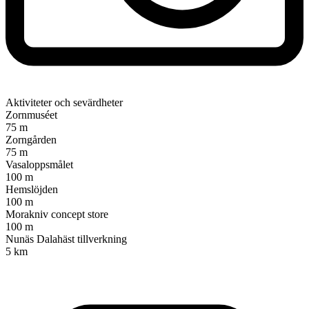
Aktiviteter och sevärdheter
Zornmuséet
75 m
Zorngården
75 m
Vasaloppsmålet
100 m
Hemslöjden
100 m
Morakniv concept store
100 m
Nunäs Dalahäst tillverkning
5 km