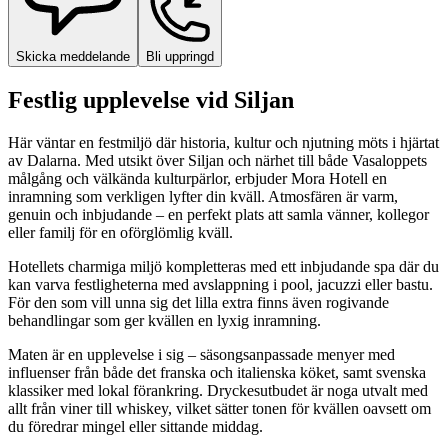
Skicka meddelande
Bli uppringd
Festlig upplevelse vid Siljan
Här väntar en festmiljö där historia, kultur och njutning möts i hjärtat
av Dalarna. Med utsikt över Siljan och närhet till både Vasaloppets
målgång och välkända kulturpärlor, erbjuder Mora Hotell en
inramning som verkligen lyfter din kväll. Atmosfären är varm,
genuin och inbjudande – en perfekt plats att samla vänner, kollegor
eller familj för en oförglömlig kväll.
Hotellets charmiga miljö kompletteras med ett inbjudande spa där du
kan varva festligheterna med avslappning i pool, jacuzzi eller bastu.
För den som vill unna sig det lilla extra finns även rogivande
behandlingar som ger kvällen en lyxig inramning.
Maten är en upplevelse i sig – säsongsanpassade menyer med
influenser från både det franska och italienska köket, samt svenska
klassiker med lokal förankring. Dryckesutbudet är noga utvalt med
allt från viner till whiskey, vilket sätter tonen för kvällen oavsett om
du föredrar mingel eller sittande middag.