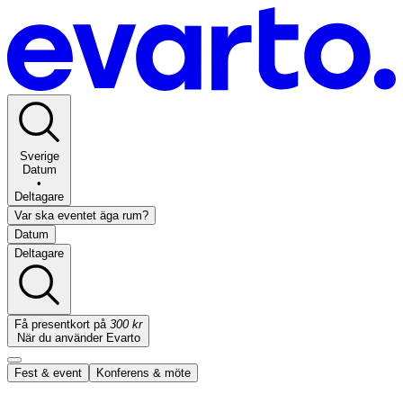
Sverige
Datum
•
Deltagare
Var ska eventet äga rum?
Datum
Deltagare
Få presentkort på
300 kr
När du använder Evarto
Fest & event
Konferens & möte