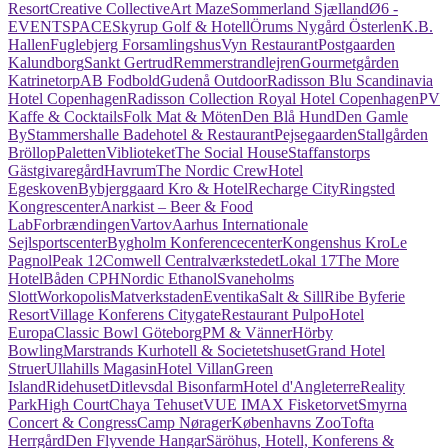
Resort
Creative Collective
Art Maze
Sommerland Sjælland
Ø6 -
EVENTSPACE
Skyrup Golf & Hotell
Örums Nygård Österlen
K.B.
Hallen
Fuglebjerg Forsamlingshus
Vyn Restaurant
Postgaarden
Kalundborg
Sankt Gertrud
Remmerstrandlejren
Gourmetgården
Katrinetorp
AB Fodbold
Gudenå Outdoor
Radisson Blu Scandinavia
Hotel Copenhagen
Radisson Collection Royal Hotel Copenhagen
PV
Kaffe & Cocktails
Folk Mat & Möten
Den Blå Hund
Den Gamle
By
Stammershalle Badehotel & Restaurant
Pejsegaarden
Stallgården
Bröllop
Paletten
Viblioteket
The Social House
Staffanstorps
Gästgivaregård
Havrum
The Nordic Crew
Hotel
Egeskoven
Bybjerggaard Kro & Hotel
Recharge City
Ringsted
Kongrescenter
Anarkist – Beer & Food
Lab
Forbrændingen
Vartov
Aarhus Internationale
Sejlsportscenter
Bygholm Konferencecenter
Kongenshus Kro
Le
Pagnol
Peak 12
Comwell Centralværkstedet
Lokal 17
The More
Hotel
Båden CPH
Nordic Ethanol
Svaneholms
Slott
Workopolis
Matverkstaden
Eventika
Salt & Sill
Ribe Byferie
Resort
Village Konferens Citygate
Restaurant Pulpo
Hotel
Europa
Classic Bowl Göteborg
PM & Vänner
Hörby
Bowling
Marstrands Kurhotell & Societetshuset
Grand Hotel
Struer
Ullahills Magasin
Hotel Villan
Green
Island
Ridehuset
Ditlevsdal Bisonfarm
Hotel d'Angleterre
Reality
Park
High Court
Chaya Tehuset
VUE IMAX Fisketorvet
Smyrna
Concert & Congress
Camp Nørager
Københavns Zoo
Tofta
Herrgård
Den Flyvende Hangar
Säröhus, Hotell, Konferens &