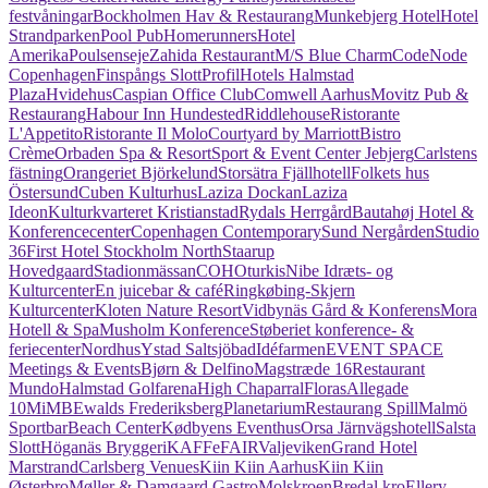
festvåningar
Bockholmen Hav & Restaurang
Munkebjerg Hotel
Hotel
Strandparken
Pool Pub
Homerunners
Hotel
Amerika
Poulsenseje
Zahida Restaurant
M/S Blue Charm
CodeNode
Copenhagen
Finspångs Slott
ProfilHotels Halmstad
Plaza
Hvidehus
Caspian Office Club
Comwell Aarhus
Movitz Pub &
Restaurang
Habour Inn Hundested
Riddlehouse
Ristorante
L'Appetito
Ristorante Il Molo
Courtyard by Marriott
Bistro
Crème
Orbaden Spa & Resort
Sport & Event Center Jebjerg
Carlstens
fästning
Orangeriet Björkelund
Storsätra Fjällhotell
Folkets hus
Östersund
Cuben Kulturhus
Laziza Dockan
Laziza
Ideon
Kulturkvarteret Kristianstad
Rydals Herrgård
Bautahøj Hotel &
Konferencecenter
Copenhagen Contemporary
Sund Nergården
Studio
36
First Hotel Stockholm North
Staarup
Hovedgaard
Stadionmässan
COHO
turkis
Nibe Idræts- og
Kulturcenter
En juicebar & café
Ringkøbing-Skjern
Kulturcenter
Kloten Nature Resort
Vidbynäs Gård & Konferens
Mora
Hotell & Spa
Musholm Konference
Støberiet konference- &
feriecenter
Nordhus
Ystad Saltsjöbad
Idéfarmen
EVENT SPACE
Meetings & Events
Bjørn & Delfino
Magstræde 16
Restaurant
Mundo
Halmstad Golfarena
High Chaparral
Floras
Allegade
10
MiMB
Ewalds Frederiksberg
Planetarium
Restaurang Spill
Malmö
Sportbar
Beach Center
Kødbyens Eventhus
Orsa Järnvägshotell
Salsta
Slott
Höganäs Bryggeri
KAFFeFAIR
Valjeviken
Grand Hotel
Marstrand
Carlsberg Venues
Kiin Kiin Aarhus
Kiin Kiin
Østerbro
Møller & Damgaard Gastro
Molskroen
Bredal kro
Ellery