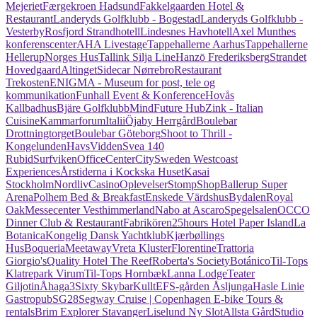
Mejeriet
Færgekroen Hadsund
Fakkelgaarden Hotel &
Restaurant
Landeryds Golfklubb - Bogestad
Landeryds Golfklubb -
Vesterby
Rosfjord Strandhotell
Lindesnes Havhotell
Axel Munthes
konferenscenter
AHA Livestage
Tappehallerne Aarhus
Tappehallerne
Hellerup
Norges Hus
Tallink Silja Line
Hanzō Frederiksberg
Strandet
Hovedgaard
Altinget
Sidecar Nørrebro
Restaurant
Trekosten
ENIGMA - Museum for post, tele og
kommunikation
Funhall Event & Konference
Hovås
Kallbadhus
Bjäre Golfklubb
MindFuture Hub
Zink - Italian
Cuisine
Kammarforum
Italii
Öjaby Herrgård
Boulebar
Drottningtorget
Boulebar Göteborg
Shoot to Thrill -
Kongelunden
HavsVidden
Svea 140
Rubid
Surfviken
OfficeCenterCity
Sweden Westcoast
Experiences
Årstiderna i Kockska Huset
Kasai
Stockholm
Nordliv
CasinoOplevelser
StompShop
Ballerup Super
Arena
Polhem Bed & Breakfast
Enskede Värdshus
Bydalen
Royal
Oak
Messecenter Vesthimmerland
Nabo at Ascaro
Spegelsalen
OCCO
Dinner Club & Restaurant
Fabrikören
25hours Hotel Paper Island
La
Botanica
Kongelig Dansk Yachtklub
Kjærbøllings
Hus
Boqueria
Meetaway
Vreta Kluster
Florentine
Trattoria
Giorgio's
Quality Hotel The Reef
Roberta's Society
Botánico
Til-Tops
Klatrepark Virum
Til-Tops Hornbæk
Lanna Lodge
Teater
Giljotin
Åhaga
3Sixty Skybar
Kullt
EFS-gården Åsljunga
Hasle Linie
Gastropub
SG28
Segway Cruise | Copenhagen E-bike Tours &
rentals
Brim Explorer Stavanger
Liselund Ny Slot
Allsta Gård
Studio