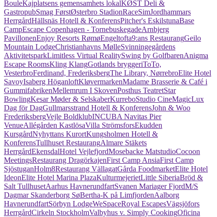
Boule
Kajplatsens gemensamhets lokal
KØST Deli &
Gastropub
Smag Først
Østerbro Stadion
RaceSim
Jordhammars
Herrgård
Hällsnäs Hotell & Konferens
Pitcher's Eskilstuna
Base
Camp
Escape Copenhagen - Tornebuskegade
Arnbjerg
Pavillonen
Enjoy Resorts Rømø
Engeltofta
9:ans Restaurang
Geilo
Mountain Lodge
Christianhavns Mølle
Svinningegårdens
Aktivitetspark
Limitless Virtual Reality
Swing by Golfbaren
Anigma
Escape Rooms
Kling Klang
Gotlands bryggeri
ToTo,
Vesterbro
Ferdinand, Frederiksberg
The Library, Nørrebro
Elite Hotel
Savoy
Isaberg Höganloft
Kløvermarken
Madame Brasserie & Café i
Gummifabriken
Mellemrum I Skoven
Posthus Teatret
Star
Bowling
Kesar Møder & Selskaber
Kurrebo
Studio CineMagic
Lux
Dag för Dag
Gullmarsstrand Hotell & Konferens
John & Woo
Frederiksberg
Vejle Boldklub
INCUBA Navitas Pier
Venue
Allégården Kastlösa
Villa Strömsfors
Ekudden
Kursgård
Nyhyttans Kurort
Kungsholmen Hotell &
Konferens
Tullhuset Restaurang
Almare Stäkets
Herrgård
Ekensdal
Hotel Vejlefjord
Mosebacke Matstudio
Cocoon
Meetings
Restaurang Dragörkajen
First Camp Ansia
First Camp
Sjöstugan
Holm8
Restaurang Vällagat
Gårda Foodmarket
Elite Hotel
Ideon
Elite Hotel Marina Plaza
Kulturmejeriet
Little Siberia
Bröd &
Salt Tullhuset
Aarhus Havnerundfart
Svanen Mariager Fjord
M/S
Dagmar Skanderborg Sø
Bertha-K på Limfjorden
Aalborg
Havnerundfart
Sörbyn Lodge
WeSpace
Royal Escapes
Vägsjöfors
Herrgård
Cirkeln Stockholm
Valbyhus v. Simply Cooking
Oficina