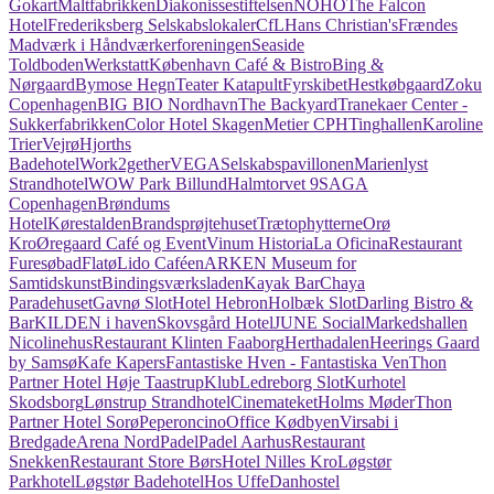
Gokart
Maltfabrikken
Diakonissestiftelsen
NOHO
The Falcon
Hotel
Frederiksberg Selskabslokaler
CfL
Hans Christian's
Frændes
Madværk i Håndværkerforeningen
Seaside
Toldboden
Werkstatt
København Café & Bistro
Bing &
Nørgaard
Bymose Hegn
Teater Katapult
Fyrskibet
Hestkøbgaard
Zoku
Copenhagen
BIG BIO Nordhavn
The Backyard
Tranekaer Center -
Sukkerfabrikken
Color Hotel Skagen
Metier CPH
Tinghallen
Karoline
Trier
Vejrø
Hjorths
Badehotel
Work2gether
VEGA
Selskabspavillonen
Marienlyst
Strandhotel
WOW Park Billund
Halmtorvet 9
SAGA
Copenhagen
Brøndums
Hotel
Kørestalden
Brandsprøjtehuset
Trætophytterne
Orø
Kro
Øregaard Café og Event
Vinum Historia
La Oficina
Restaurant
Furesøbad
Flatø
Lido Caféen
ARKEN Museum for
Samtidskunst
Bindingsværksladen
Kayak Bar
Chaya
Paradehuset
Gavnø Slot
Hotel Hebron
Holbæk Slot
Darling Bistro &
Bar
KILDEN i haven
Skovsgård Hotel
JUNE Social
Markedshallen
Nicolinehus
Restaurant Klinten Faaborg
Herthadalen
Heerings Gaard
by Samsø
Kafe Kapers
Fantastiske Hven - Fantastiska Ven
Thon
Partner Hotel Høje Taastrup
Klub
Ledreborg Slot
Kurhotel
Skodsborg
Lønstrup Strandhotel
Cinemateket
Holms Møder
Thon
Partner Hotel Sorø
Peperoncino
Office Kødbyen
Virsabi i
Bredgade
Arena Nord
PadelPadel Aarhus
Restaurant
Snekken
Restaurant Store Børs
Hotel Nilles Kro
Løgstør
Parkhotel
Løgstør Badehotel
Hos Uffe
Danhostel