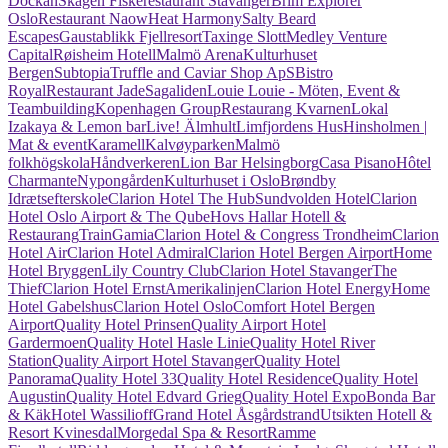
Dockan
Skagen Fiskerestaurant Stavanger
Brim Explorer
Oslo
Restaurant Naow
Heat Harmony
Salty Beard
Escapes
Gaustablikk Fjellresort
Taxinge Slott
Medley Venture
Capital
Røisheim Hotell
Malmö Arena
Kulturhuset
Bergen
Subtopia
Truffle and Caviar Shop ApS
Bistro
Royal
Restaurant Jade
Sagaliden
Louie Louie - Möten, Event &
Teambuilding
Kopenhagen Group
Restaurang Kvarnen
Lokal
Izakaya & Lemon bar
Live! Älmhult
Limfjordens Hus
Hinsholmen |
Mat & event
Karamell
Kalvøyparken
Malmö
folkhögskola
Håndverkeren
Lion Bar Helsingborg
Casa Pisano
Hôtel
Charmante
Nypongården
Kulturhuset i Oslo
Brøndby
Idrætsefterskole
Clarion Hotel The Hub
Sundvolden Hotel
Clarion
Hotel Oslo Airport & The Qube
Hovs Hallar Hotell &
Restaurang
TrainGamia
Clarion Hotel & Congress Trondheim
Clarion
Hotel Air
Clarion Hotel Admiral
Clarion Hotel Bergen Airport
Home
Hotel Bryggen
Lily Country Club
Clarion Hotel Stavanger
The
Thief
Clarion Hotel Ernst
Amerikalinjen
Clarion Hotel Energy
Home
Hotel Gabelshus
Clarion Hotel Oslo
Comfort Hotel Bergen
Airport
Quality Hotel Prinsen
Quality Airport Hotel
Gardermoen
Quality Hotel Hasle Linie
Quality Hotel River
Station
Quality Airport Hotel Stavanger
Quality Hotel
Panorama
Quality Hotel 33
Quality Hotel Residence
Quality Hotel
Augustin
Quality Hotel Edvard Grieg
Quality Hotel Expo
Bonda Bar
& Käk
Hotel Wassilioff
Grand Hotel Åsgårdstrand
Utsikten Hotell &
Resort Kvinesdal
Morgedal Spa & Resort
Ramme