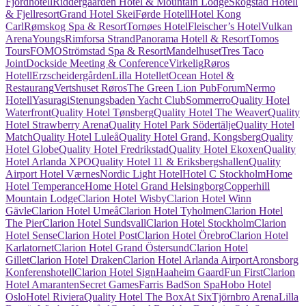
Fjordhotell
Riddergaarden Hotel & Mountain Lodge
Skogstad Hotell
& Fjellresort
Grand Hotel Skei
Førde Hotell
Hotel Kong
Carl
Rømskog Spa & Resort
Tornøes Hotel
Fleischer’s Hotel
Vulkan
Arena
Youngs
Rimforsa Strand
Panorama Hotell & Resort
Tomos
Tours
FOMO
Strömstad Spa & Resort
Mandelhuset
Tres Taco
Joint
Dockside Meeting & Conference
Virkelig
Røros
Hotell
Erzscheidergården
Lilla Hotellet
Ocean Hotel &
Restaurang
Vertshuset Røros
The Green Lion Pub
Forum
Nermo
Hotell
Yasuragi
Stenungsbaden Yacht Club
Sommerro
Quality Hotel
Waterfront
Quality Hotel Tønsberg
Quality Hotel The Weaver
Quality
Hotel Strawberry Arena
Quality Hotel Park Södertälje
Quality Hotel
Match
Quality Hotel Luleå
Quality Hotel Grand, Kongsberg
Quality
Hotel Globe
Quality Hotel Fredrikstad
Quality Hotel Ekoxen
Quality
Hotel Arlanda XPO
Quality Hotel 11 & Eriksbergshallen
Quality
Airport Hotel Værnes
Nordic Light Hotel
Hotel C Stockholm
Home
Hotel Temperance
Home Hotel Grand Helsingborg
Copperhill
Mountain Lodge
Clarion Hotel Wisby
Clarion Hotel Winn
Gävle
Clarion Hotel Umeå
Clarion Hotel Tyholmen
Clarion Hotel
The Pier
Clarion Hotel Sundsvall
Clarion Hotel Stockholm
Clarion
Hotel Sense
Clarion Hotel Post
Clarion Hotel Örebro
Clarion Hotel
Karlatornet
Clarion Hotel Grand Östersund
Clarion Hotel
Gillet
Clarion Hotel Draken
Clarion Hotel Arlanda Airport
Aronsborg
Konferenshotell
Clarion Hotel Sign
Haaheim Gaard
Fun First
Clarion
Hotel Amaranten
Secret Games
Farris Bad
Son Spa
Hobo Hotel
Oslo
Hotel Riviera
Quality Hotel The Box
At Six
Tjörnbro Arena
Lilla