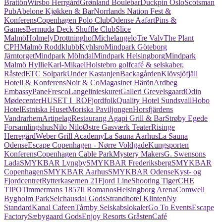
Brattön
Wirsbo Herrgård
Grønland Boulebar
Duckpin Oslo
Scotsman
Pub
Abelone Kjøkken & Bar
Norrlands Nation Fest &
Konferens
Copenhagen Polo Club
Odense Aafart
Pins &
Games
Bermuda Deck Shuffle Club
Slice
Malmö
Holmely
Drottninghof
Michelangelo
Tre Valv
The Plant
CPH
Malmö Roddklubb
Kyhlsro
Mindpark Göteborg
Järntorget
Mindpark Mölndal
Mindpark Helsingborg
Mindpark
Malmö Hyllie
Karl-Mikael
Holstebro golfcafé & selskaber,
Råsted
ETC Solpark
Under Kastanjen
Backagården
Klövsjöfjäll
Hotell & Konferens
Noir & Co
Magasinet Härön
Ardbeg
Embassy
PaneFresco
Langelinieskuret
Galleri Grevelsgaard
Odin
Mødecenter
HUSET I_RO
Fjordfolk
Quality Hotel Sundsvall
Hobo
Hotel
Estniska Huset
Moriska Paviljongen
Horsfjärdens
Vandrarhem
Artipelag
Restaurang Agapi Grill & Bar
Strøby Egede
Forsamlingshus
Nilo Nilo
Østre Gasværk Teater
Risinge
Herregård
Weber Grill Academy
La Sauna Aarhus
La Sauna
Odense
Escape Copenhagen - Nørre Voldgade
Kungsporten
Konferens
Copenhagen Cable Park
Mystery Makers
G. Swensons
Lada
SMYKBAR Lyngby
SMYKBAR Frederiksberg
SMYKBAR
Copenhagen
SMYKBAR Aarhus
SMYKBAR Odense
Kyst- og
Fjordcentret
Rytterkasernen 21
Fjord Line
Shooting Tiger
CHE
TIPO
Timmermans 1857
Il Romanos
Helsingborg Arena
Comwell
Bygholm Park
Selchausdal Gods
Strandhotel Klinten
Ny
Standard
Kanal Cafeen
Tårnby Selskabslokaler
Go To Events
Escape
Factory
Sæbygaard Gods
Enjoy Resorts Gråsten
Café