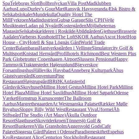
Spa
Teleborgs Slott
Bollbrolyckan
Villa Post
Madklubben
Aarhus
Lupo
Durlev's GourMæt
Ransvik Havsveranda
Ælsk Bistro &
Selskabslokaler
Mundekulla
Quality Hotel The
Mill
Fyrkroen
Madindustrien
Gubsø Garage
Silo CPH
Vejle
Musikteater
Ladan på Nygård
Kostergården
Möjligheternas
Magasin
Selskabskælderen i Roskilde
Abildgården
Gjethuset
Brasserie
Aadalen
Varbergs Kusthotell
The Loft
SKOR Aarhus
Ascot Hotel
Hop
House - City
Hotell & Spa Lögnäs Gård
World Trade
Center
Balambaras
Hantverksgården i Vellinge
Simulatorcity Golf &
Multisport
Knistad Herrgård
Profilhotels Richmond
Best Western Plus
Park Globetrotter Copenhagen Airport
Slussens Pensionat
Happy
Tammsvik
Traktørstedet Højeruplund
Bjæverskov
Forsamlingshus
Hälleviks Havsbad
Anneberg Kulturpark
Åhus
Gästgivaregård
Konventum
Pine
Restaurant
Højstrupgård
BRØK
Anfasteröd
Gårdsvik
Skovhuset
Milling Hotel Gestus
Milling Hotel Park
Milling
Hotel Plaza
Milling Hotel Saxildhus
Milling Hotel Søpark
Odense
Værket
Hornstrup Kursuscenter
The Ballroom
Aarhus
Margrethegaarden
At Westmanska Palatset
Rækker Mølle
Bryghus
Sloppy Billy Wild West
Restaurant Viva
Uformel
Åh
Stiftsgård
The Studio (Art Maze)
Åkulla Outdoor
Resort
Slagthuset
Skovriderkroen
Tönnersjö Golf &
Resort
Bunkeren
Villa Gransholm
Aggersvold Gods
Cafe
Palæet
Siggesta Gård
Palæet i Odense
Paradigmeskiftet
Espehus
Kro
Restaurant Alice
Centurion Stockholm
Restaurant