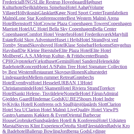
Fredericia
B!NGS
Lille Restrup Hovedgaard
Højhuset
Kulturhotel
Sejlklubbens Spisehus
Hotel Aahøj
Volume
Village
Höllviksnäs
Glasklart
Køge Nord Sport Center
Teamfabriken
Malmö
Lone Star Konferenscenter
Best Western Malmö Arena
Hotel
Bernstorff Slot
Crowne Plaza Copenhagen Towers
Copenhagen
Marriott Hotel
AC Hotel Bella Sky Copenhagen
Bella Center
Copenhagen
Comfort Hotel Vesterbro
Hotel Frederiksværk
Maryhill
Estate
Rold Skov Adventure
Huset i Hejls
Hotel Strandlyst ved
Tornby Strand
Skovshoved Hotel
Klase Spisebar
Herkomst
Smygehus
Havsbad
Die Kleine Bierstube
Elite Plaza Hotel
Elite Hotel
Mollberg
G.A.S.A
Mejrup Kultur- & Fritidscenter
Brands
CPH
Glyptoteket
Væksthuset
Gemini
Hotel Sanders
Helenekilde
Badehotel
KonceptHotel A/S
Palm Tree Hotel Signature Collection
by Best Western
Restaurant Skovpavillonen
Kulturstedet
Lindegaarden
Mellem-rummet Retreat
Grønbechs
Hotel
Eventbyn
Hotel Hesselet
URBAN 13
Hotel
Christiansminde
Hotel Skansen
Hotel Riviera Strand
Torekov
Hotell
Sankt Helene- Tisvildeleje
Nomelle
Hotel Fårup
Admiral
Gjeddes Gaard
Hindemae Gods
KU.BE
25hours Hotel Indre
by
Kiviks Hotell Konferens och Spa
Bjärsjölagårds Slott
Clarion
Hotel Sea U
Clarion Hotel Malmö Live
Quality Hotel View
PS
Gastro
Aamanns Køkken & Event
Oriental Barbecue
House
Grobruket
Sundsgården Hotell & Konferens
Hotel Udsigten
Marstal
Stevns Klint Experience
Örtofta Slott
Fårestalden
Rødvig Kro
& Badehotel
Ballerup Bowling
Jordberga Gods
Lydinge