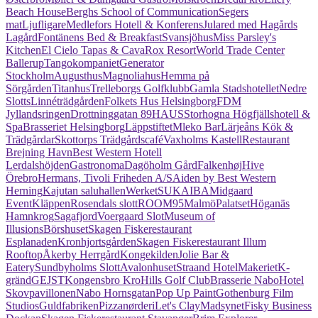
Beach House
Berghs School of Communication
Segers
mat
Ljufligare
Medlefors Hotell & Konferens
Julared med Hagårds
Lagård
Fontänens Bed & Breakfast
Svansjöhus
Miss Parsley's
Kitchen
El Cielo Tapas & Cava
Rox Resort
World Trade Center
Ballerup
Tangokompaniet
Generator
Stockholm
Augusthus
Magnoliahus
Hemma på
Sörgården
Titanhus
Trelleborgs Golfklubb
Gamla Stadshotellet
Nedre
Slotts
Linnéträdgården
Folkets Hus Helsingborg
FDM
Jyllandsringen
Drottninggatan 89
HAUS
Storhogna Högfjällshotell &
Spa
Brasseriet Helsingborg
Läppstiftet
Mleko Bar
Lärjeåns Kök &
Trädgårdar
Skottorps Trädgårdscafé
Vaxholms Kastell
Restaurant
Brejning Havn
Best Western Hotell
Lerdalshöjden
Gastronoma
Dagöholm Gård
Falkenhøj
Hive
Örebro
Hermans, Tivoli Friheden A/S
Aiden by Best Western
Herning
Kajutan saluhallen
Werket
SUKAIBA
Midgaard
Event
Kläppen
Rosendals slott
ROOM95
MalmöPalatset
Höganäs
Hamnkrog
Sagafjord
Voergaard Slot
Museum of
Illusions
Börshuset
Skagen Fiskerestaurant
Esplanaden
Kronhjortsgården
Skagen Fiskerestaurant Illum
Rooftop
Åkerby Herrgård
Kongekilden
Jolie Bar &
Eatery
Sundbyholms Slott
Avalonhuset
Straand Hotel
Makeriet
K-
gränd
GEJST
Kongensbro Kro
Hills Golf Club
Brasserie Nabo
Hotel
Skovpavillonen
Nabo Hornsgatan
Pop Up Paint
Gothenburg Film
Studios
Guldfabriken
Pizzanørderi
Let's Clay
Madsynet
Fisky Business