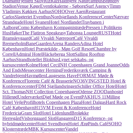
Diamant
Fjelsted Skov
RizRaz
Haldbjerg Naturcampus
Brøndby
Stadion
Venue Køge
Eventlokalerne - Søborg
Surf Agency
Timm
Vladimirs Køkken Aarhus
SOHO
Over Aaen
Restaurant
Carlos
Slagteriet Eventhus
Nordsjællands KonferenceCenter
Nærvær
Strandgade
Hotel Svanen
Hotel Nordlandet
Travbanen i
Aalborg
Como København Kompagnistræde
Pressen i Politikens
Hus
Høker
The Flatiron Speakeasy
Tahonga Lounge
RUST
Hotel
Bramslevgaard
Café Vivaldi Nørreport
Café Vivaldi
Bremerholm
BaneGaarden
Arena Randers
Adina Hotel
København
Hotel Præstekilde - Møn Golf Resort
Chambre by
Correll
Admiral Hotel
Häckeberga Slott
Salling Rooftop
Aarhus
Strandhotellet Blokhus
Lynet selskabs- og
kursuscenter
Kolme
Hotel Cecil
NH Copenhagen Grand Joanne
Odds
And Ends
Messecenter Herning
Frederiksværk Camping &
Vandrehjem
Havmøllen
Laugesens Have
FORMAT Møde &
Konference
Florentz Café & Brasserie
NO36
VINGSTED Hotel &
Konferencecenter
FDM Sjællandsringen
Schiller Office Hotel
Hotel
Sct. Thomas
NH Collection Copenhagen
Odense ZOO
Danhostel
Hillerød
Underværket
Djøf Møde og Event
PAKHUS 11
Milling
Hotel Vejle
Profilhotels Copenhagen Plaza
Hotel Dalgas
Hard Rock
Café København
H15
VM Event & Konference
Hotel
Fredericia
Gram Slot
Hotel Lidenlund
Broløkke
Herregård
Visborggaard Slot
Hangaren
D15 Konference- og
hybridmødecenter
Hotel Svendborg
Hotel Ærø
Pinds Café
SOHO
Klosterstræde
MBK Kursuscenter
Vandel