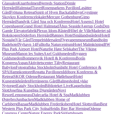
Glassalen
Knarrholmen
Bjerreds Station
Dömle
Herrgård
HalmstadTravet
Rosenparkens Pavillon
Lasätter
Gård
Frötuna Retreat
Spirit of Hven Backafallsbyn
Gyrstinge
Skovkro Konferencelokaler
Mercure Gothenburg
Gimo
Herrgård
Sandvik Gård Spa och Konferens
Hotel Assens
1 Hotel
Copenhagen
Grand Hotel Halmstad
Åhus Seaside
Agerup Gods
Den
Gamle Elevatorfabrik
Plexus Idom-Råsted
Hôtel de Ville
Maderiet på
Bokskogen
Söderfors Herrgård
Rønnes Hotel
Smålandsgården
Hotell
Nostalgi
Vår Gård
Tempelriddersalen
Flygvapenmuseum
Bandholm
Badehotel
Nyhavn 14
Fulltofta Naturcentrum
Hotel Malmköping
BW
Plus Park Airport Hotel
Naturlig Høst Selskaber
The Viking
Museum
Manon les Suites
Axel Guldsmeden
Bryggen
Guldsmeden
Bommersvik Hotell & Konferens
Borås
Kongress
Aspan
Aktivitetscenter Täby
Restaurant
Babylon
Fotografiska Stockholm
Sunlight Hotel Conference &
SPA
Hamnkontoret
Regatta Pavillonen
Idöborg Konferens &
Retreat
SKOR Odense
Restaurant Møllehuset
Hotel
Kungsträdgården
Herrängens Gård
Balingsholm
Lykke
Nytorget
Eataly Stockholm
Biblioteket Live
Kaggeholms
Slott
Josefina Kungliga Djurgården
Novi
Resort
Lemongrass
Dalecarlia Hotel & Spa
Madklubben
Østerbro
Junibacken
Madklubben Home of
Carlsberg
Bazaar
Madklubben Frederiksberg
Hotel Slottsvillan
Best
Western Plus Park City Solna
Heidis Bier Bar Herning
Odense
Congress Center
Nature Energy Park
Sjöfartshusets