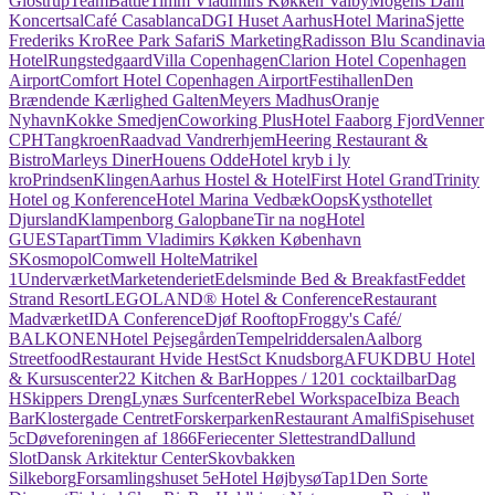
Glostrup
TeamBattle
Timm Vladimirs Køkken Valby
Mogens Dahl
Koncertsal
Café Casablanca
DGI Huset Aarhus
Hotel Marina
Sjette
Frederiks Kro
Ree Park Safari
S Marketing
Radisson Blu Scandinavia
Hotel
Rungstedgaard
Villa Copenhagen
Clarion Hotel Copenhagen
Airport
Comfort Hotel Copenhagen Airport
Festihallen
Den
Brændende Kærlighed Galten
Meyers Madhus
Oranje
Nyhavn
Kokke Smedjen
Coworking Plus
Hotel Faaborg Fjord
Venner
CPH
Tangkroen
Raadvad Vandrerhjem
Heering Restaurant &
Bistro
Marleys Diner
Houens Odde
Hotel kryb i ly
kro
Prindsen
Klingen
Aarhus Hostel & Hotel
First Hotel Grand
Trinity
Hotel og Konference
Hotel Marina Vedbæk
Oops
Kysthotellet
Djursland
Klampenborg Galopbane
Tir na nog
Hotel
GUESTapart
Timm Vladimirs Køkken København
S
Kosmopol
Comwell Holte
Matrikel
1
Underværket
Marketenderiet
Edelsminde Bed & Breakfast
Feddet
Strand Resort
LEGOLAND® Hotel & Conference
Restaurant
Madværket
IDA Conference
Djøf Rooftop
Froggy's Café/
BALKONEN
Hotel Pejsegården
Tempelriddersalen
Aalborg
Streetfood
Restaurant Hvide Hest
Sct Knudsborg
AFUK
DBU Hotel
& Kursuscenter
22 Kitchen & Bar
Hoppes / 1201 cocktailbar
Dag
H
Skippers Dreng
Lynæs Surfcenter
Rebel Workspace
Ibiza Beach
Bar
Klostergade Centret
Forskerparken
Restaurant Amalfi
Spisehuset
5c
Døveforeningen af 1866
Feriecenter Slettestrand
Dallund
Slot
Dansk Arkitektur Center
Skovbakken
Silkeborg
Forsamlingshuset 5e
Hotel Højbysø
Tap1
Den Sorte