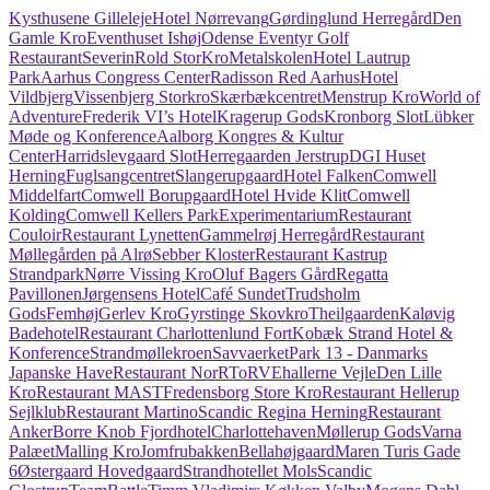
Kysthusene Gilleleje
Hotel Nørrevang
Gørdinglund Herregård
Den
Gamle Kro
Eventhuset Ishøj
Odense Eventyr Golf
Restaurant
Severin
Rold StorKro
Metalskolen
Hotel Lautrup
Park
Aarhus Congress Center
Radisson Red Aarhus
Hotel
Vildbjerg
Vissenbjerg Storkro
Skærbækcentret
Menstrup Kro
World of
Adventure
Frederik VI’s Hotel
Kragerup Gods
Kronborg Slot
Lübker
Møde og Konference
Aalborg Kongres & Kultur
Center
Harridslevgaard Slot
Herregaarden Jerstrup
DGI Huset
Herning
Fuglsangcentret
Slangerupgaard
Hotel Falken
Comwell
Middelfart
Comwell Borupgaard
Hotel Hvide Klit
Comwell
Kolding
Comwell Kellers Park
Experimentarium
Restaurant
Couloir
Restaurant Lynetten
Gammelrøj Herregård
Restaurant
Møllegården på Alrø
Sebber Kloster
Restaurant Kastrup
Strandpark
Nørre Vissing Kro
Oluf Bagers Gård
Regatta
Pavillonen
Jørgensens Hotel
Café Sundet
Trudsholm
Gods
Femhøj
Gerlev Kro
Gyrstinge Skovkro
Theilgaarden
Kaløvig
Badehotel
Restaurant Charlottenlund Fort
Kobæk Strand Hotel &
Konference
Strandmøllekroen
Savvaerket
Park 13 - Danmarks
Japanske Have
Restaurant NorR
ToRVEhallerne Vejle
Den Lille
Kro
Restaurant MAST
Fredensborg Store Kro
Restaurant Hellerup
Sejlklub
Restaurant Martino
Scandic Regina Herning
Restaurant
Anker
Borre Knob Fjordhotel
Charlottehaven
Møllerup Gods
Varna
Palæet
Malling Kro
Jomfrubakken
Bellahøjgaard
Maren Turis Gade
6
Østergaard Hovedgaard
Strandhotellet Mols
Scandic