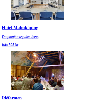
Hotel Malmköping
Dagkonferenspaket
/pers
från
595
kr
Idéfarmen