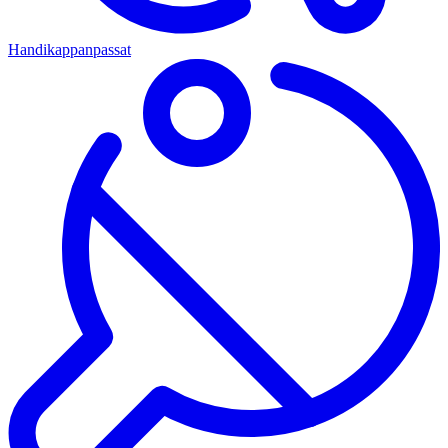
Handikappanpassat