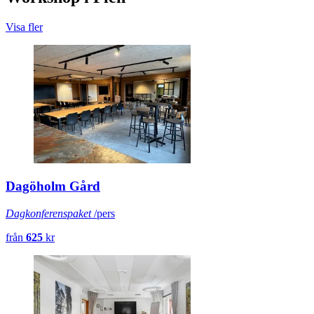
Visa fler
Dagöholm Gård
Dagkonferenspaket
/pers
från
625
kr