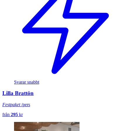
Svarar snabbt
Lilla Brattön
Festpaket
/pers
från
295
kr