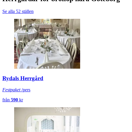
Se alla 52 ställen
Rydals Herrgård
Festpaket
/pers
från
590
kr