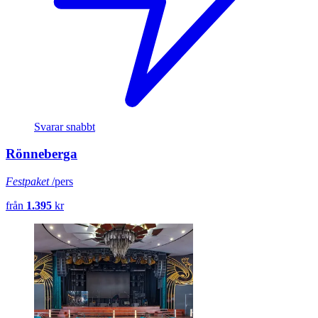
Svarar snabbt
Rönneberga
Festpaket
/pers
från
1.395
kr