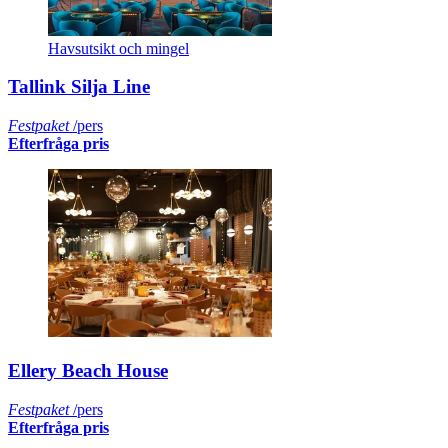
Havsutsikt och mingel
Tallink Silja Line
Festpaket
/pers
Efterfråga pris
Ellery Beach House
Festpaket
/pers
Efterfråga pris