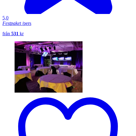
5,0
Festpaket
/pers
från
531
kr