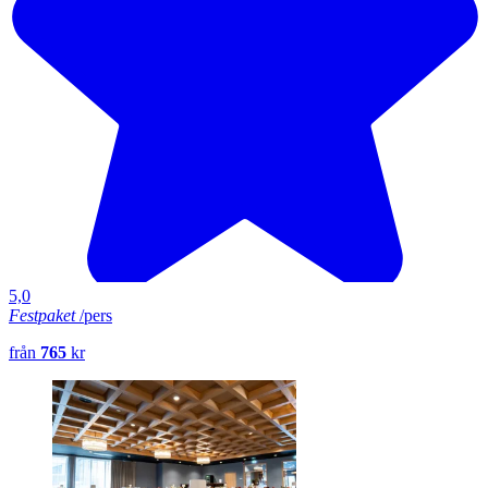
5,0
Festpaket
/pers
från
765
kr