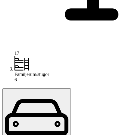
17
Familjerum/stugor
6