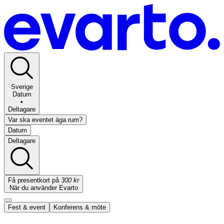
Sverige
Datum
•
Deltagare
Var ska eventet äga rum?
Datum
Deltagare
Få presentkort på
300 kr
När du använder Evarto
Fest & event
Konferens & möte