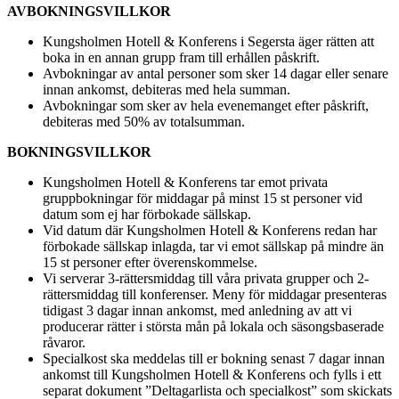
AVBOKNINGSVILLKOR
Kungsholmen Hotell & Konferens i Segersta äger rätten att
boka in en annan grupp fram till erhållen påskrift.
Avbokningar av antal personer som sker 14 dagar eller senare
innan ankomst, debiteras med hela summan.
Avbokningar som sker av hela evenemanget efter påskrift,
debiteras med 50% av totalsumman.
BOKNINGSVILLKOR
Kungsholmen Hotell & Konferens tar emot privata
gruppbokningar för middagar på minst 15 st personer vid
datum som ej har förbokade sällskap.
Vid datum där Kungsholmen Hotell & Konferens redan har
förbokade sällskap inlagda, tar vi emot sällskap på mindre än
15 st personer efter överenskommelse.
Vi serverar 3-rättersmiddag till våra privata grupper och 2-
rättersmiddag till konferenser. Meny för middagar presenteras
tidigast 3 dagar innan ankomst, med anledning av att vi
producerar rätter i största mån på lokala och säsongsbaserade
råvaror.
Specialkost ska meddelas till er bokning senast 7 dagar innan
ankomst till Kungsholmen Hotell & Konferens och fylls i ett
separat dokument ”Deltagarlista och specialkost” som skickats