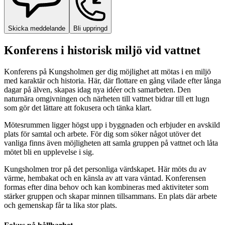
Skicka meddelande
Bli uppringd
Konferens i historisk miljö vid vattnet
Konferens på Kungsholmen ger dig möjlighet att mötas i en miljö
med karaktär och historia. Här, där flottare en gång vilade efter långa
dagar på älven, skapas idag nya idéer och samarbeten. Den
naturnära omgivningen och närheten till vattnet bidrar till ett lugn
som gör det lättare att fokusera och tänka klart.
Mötesrummen ligger högst upp i byggnaden och erbjuder en avskild
plats för samtal och arbete. För dig som söker något utöver det
vanliga finns även möjligheten att samla gruppen på vattnet och låta
mötet bli en upplevelse i sig.
Kungsholmen tror på det personliga värdskapet. Här möts du av
värme, hembakat och en känsla av att vara väntad. Konferensen
formas efter dina behov och kan kombineras med aktiviteter som
stärker gruppen och skapar minnen tillsammans. En plats där arbete
och gemenskap får ta lika stor plats.