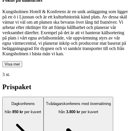
Fokus på hållbarhet
Kungsholmen Hotell & Konferens är en unik anläggning som ligger
på en ö i Ljusnan och är ett kulturhistorisk känd plats. Av dessa skäl
värnar vi väl om att platsen ska bevaras över lång tid framöver. Vi
arbetar efter riktlinjer för att främja hållbarhet och planerar vår
verksamhet därefter. Exempel på det är att vi hanterar källsortering
på plats i vårt egna avfallsområde, vår uppvärmning styrs av vår
egna värmecentral, vi planerar inköp och producerar mat baserat på
beläggningsgrad för dygnen och vi samkör transporter till och från
Kungsholmen i bästa mån vi kan.
Visa mer
3 st.
Prispaket
Dagkonferens
Tvådagarskonferens med övernattning
från
850 kr
per kuvert
från
3.800 kr
per kuvert