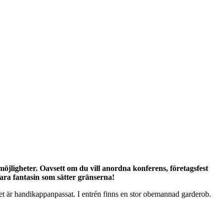
jligheter. Oavsett om du vill anordna konferens, företagsfest
bara fantasin som sätter gränserna!
uset är handikappanpassat. I entrén finns en stor obemannad garderob.