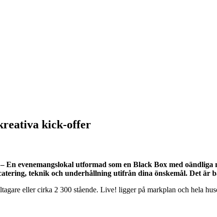
kreativa kick-offer
a – En evenemangslokal utformad som en Black Box med oändliga mö
, catering, teknik och underhållning utifrån dina önskemål. Det är 
deltagare eller cirka 2 300 stående. Live! ligger på markplan och hela h