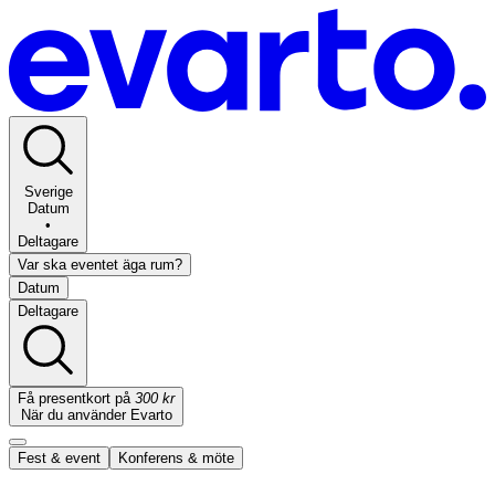
Sverige
Datum
•
Deltagare
Var ska eventet äga rum?
Datum
Deltagare
Få presentkort på
300 kr
När du använder Evarto
Fest & event
Konferens & möte