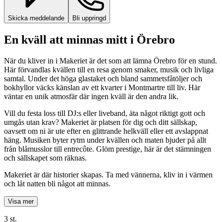
Skicka meddelande
Bli uppringd
En kväll att minnas mitt i Örebro
När du kliver in i Makeriet är det som att lämna Örebro för en stund.
Här förvandlas kvällen till en resa genom smaker, musik och livliga
samtal. Under det höga glastaket och bland sammetsfåtöljer och
bokhyllor väcks känslan av ett kvarter i Montmartre till liv. Här
väntar en unik atmosfär där ingen kväll är den andra lik.
Vill du festa loss till DJ:s eller liveband, äta något riktigt gott och
umgås utan krav? Makeriet är platsen för dig och ditt sällskap,
oavsett om ni är ute efter en glittrande helkväll eller ett avslappnat
häng. Musiken byter rytm under kvällen och maten bjuder på allt
från blåmusslor till entrecôte. Glöm prestige, här är det stämningen
och sällskapet som räknas.
Makeriet är där historier skapas. Ta med vännerna, kliv in i värmen
och låt natten bli något att minnas.
Visa mer
3 st.