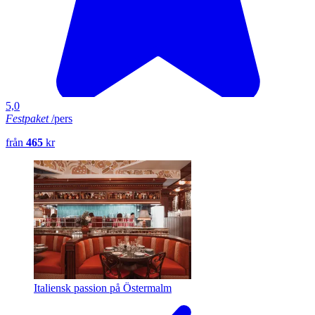
5,0
Festpaket
/pers
från
465
kr
Italiensk passion på Östermalm