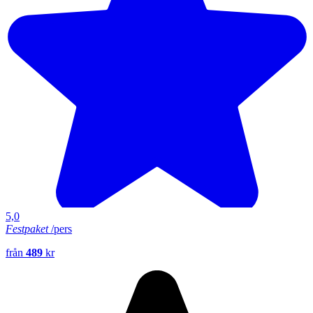
5,0
Festpaket
/pers
från
489
kr