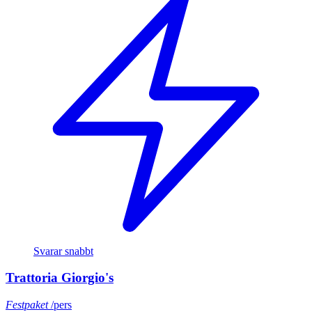
Svarar snabbt
Trattoria Giorgio's
Festpaket
/pers