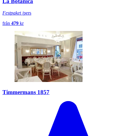
La Botanica
Festpaket
/pers
från
479
kr
Timmermans 1857