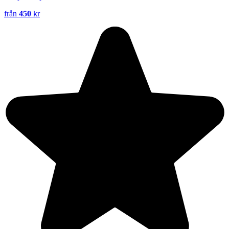
från
450
kr