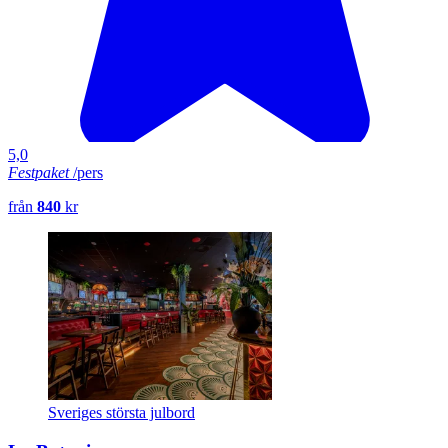
5,0
Festpaket
/pers
från
840
kr
Sveriges största julbord