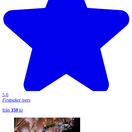
5,0
Festpaket
/pers
från
359
kr