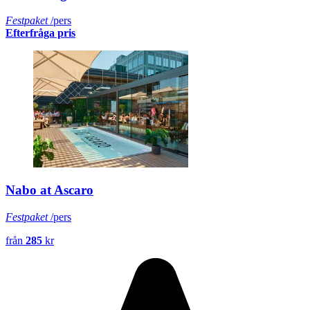
Festpaket
/pers
Efterfråga pris
Nabo at Ascaro
Festpaket
/pers
från
285
kr