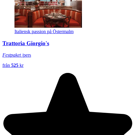
Italiensk passion på Östermalm
Trattoria Giorgio's
Festpaket
/pers
från
525
kr