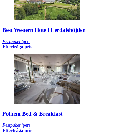
Best Western Hotell Lerdalshöjden
Festpaket
/pers
Efterfråga pris
Polhem Bed & Breakfast
Festpaket
/pers
Efterfråga pris