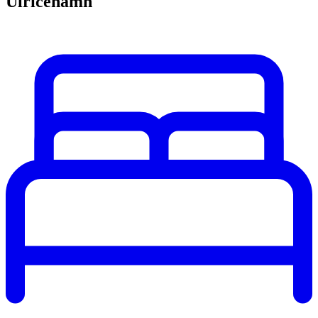
Ulricehamn