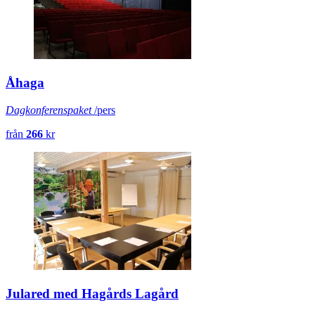
Åhaga
Dagkonferenspaket
/pers
från
266
kr
Julared med Hagårds Lagård