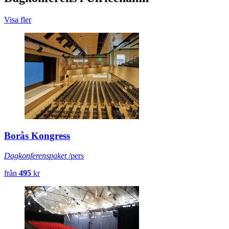
Visa fler
Borås Kongress
Dagkonferenspaket
/pers
från
495
kr