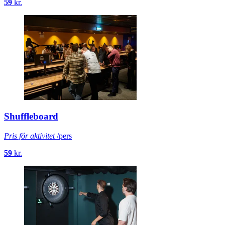
59
kr.
Shuffleboard
Pris för aktivitet
/pers
59
kr.