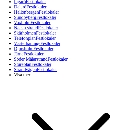
Ingarö
Festlokaler
Dalarö
Festlokaler
Hallonbergen
Festlokaler
Sundbyberg
Festlokaler
Vaxholm
Festlokaler
Nacka strand
Festlokaler
Skärholmen
Festlokaler
Telefonplan
Festlokaler
Västerhaninge
Festlokaler
Djursholm
Festlokaler
Järna
Festlokaler
Söder Mälarstrand
Festlokaler
Stureplan
Festlokaler
Strandvägen
Festlokaler
Visa mer