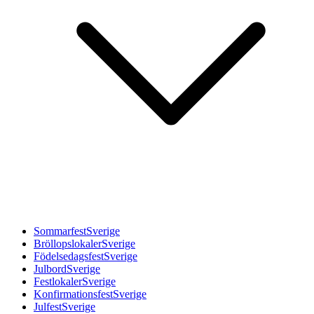
Sommarfest
Sverige
Bröllopslokaler
Sverige
Födelsedagsfest
Sverige
Julbord
Sverige
Festlokaler
Sverige
Konfirmationsfest
Sverige
Julfest
Sverige