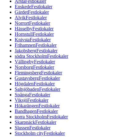
Årsta
Festlokaler
Enskede
Festlokaler
Gärdet
Festlokaler
Alvik
Festlokaler
Norrort
Festlokaler
Hässelby
Festlokaler
Hornstull
Festlokaler
Knivsta
Festlokaler
Frihamnen
Festlokaler
Jakobsberg
Festlokaler
södra Stockholm
Festlokaler
Vällingby
Festlokaler
Norsborg
Festlokaler
Flemingsberg
Festlokaler
Gustavsberg
Festlokaler
Högdalen
Festlokaler
Saltsjöbaden
Festlokaler
Spånga
Festlokaler
Viksjö
Festlokaler
Hökarängen
Festlokaler
Bandhagen
Festlokaler
norra Stockholm
Festlokaler
Skarpnäck
Festlokaler
Slussen
Festlokaler
Stockholm city
Festlokaler