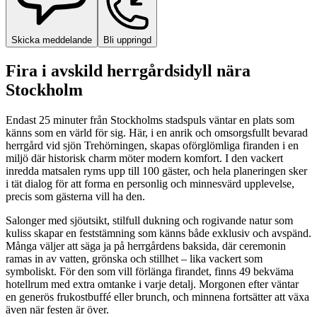
Skicka meddelande
Bli uppringd
Fira i avskild herrgårdsidyll nära
Stockholm
Endast 25 minuter från Stockholms stadspuls väntar en plats som
känns som en värld för sig. Här, i en anrik och omsorgsfullt bevarad
herrgård vid sjön Trehörningen, skapas oförglömliga firanden i en
miljö där historisk charm möter modern komfort. I den vackert
inredda matsalen ryms upp till 100 gäster, och hela planeringen sker
i tät dialog för att forma en personlig och minnesvärd upplevelse,
precis som gästerna vill ha den.
Salonger med sjöutsikt, stilfull dukning och rogivande natur som
kuliss skapar en feststämning som känns både exklusiv och avspänd.
Många väljer att säga ja på herrgårdens baksida, där ceremonin
ramas in av vatten, grönska och stillhet – lika vackert som
symboliskt. För den som vill förlänga firandet, finns 49 bekväma
hotellrum med extra omtanke i varje detalj. Morgonen efter väntar
en generös frukostbuffé eller brunch, och minnena fortsätter att växa
även när festen är över.