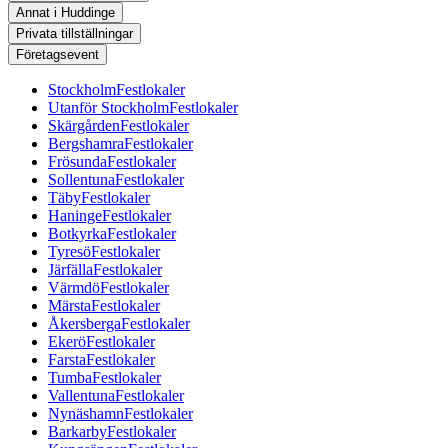
Annat i Huddinge
Privata tillställningar
Företagsevent
Stockholm
Festlokaler
Utanför Stockholm
Festlokaler
Skärgården
Festlokaler
Bergshamra
Festlokaler
Frösunda
Festlokaler
Sollentuna
Festlokaler
Täby
Festlokaler
Haninge
Festlokaler
Botkyrka
Festlokaler
Tyresö
Festlokaler
Järfälla
Festlokaler
Värmdö
Festlokaler
Märsta
Festlokaler
Åkersberga
Festlokaler
Ekerö
Festlokaler
Farsta
Festlokaler
Tumba
Festlokaler
Vallentuna
Festlokaler
Nynäshamn
Festlokaler
Barkarby
Festlokaler