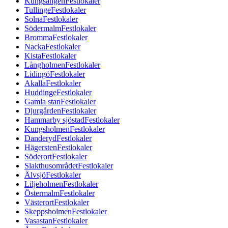
Kungsängen
Festlokaler
Tullinge
Festlokaler
Solna
Festlokaler
Södermalm
Festlokaler
Bromma
Festlokaler
Nacka
Festlokaler
Kista
Festlokaler
Långholmen
Festlokaler
Lidingö
Festlokaler
Akalla
Festlokaler
Huddinge
Festlokaler
Gamla stan
Festlokaler
Djurgården
Festlokaler
Hammarby sjöstad
Festlokaler
Kungsholmen
Festlokaler
Danderyd
Festlokaler
Hägersten
Festlokaler
Söderort
Festlokaler
Slakthusområdet
Festlokaler
Älvsjö
Festlokaler
Liljeholmen
Festlokaler
Östermalm
Festlokaler
Västerort
Festlokaler
Skeppsholmen
Festlokaler
Vasastan
Festlokaler