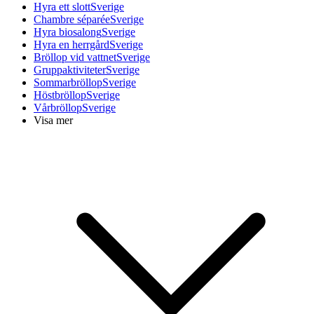
Hyra ett slott
Sverige
Chambre séparée
Sverige
Hyra biosalong
Sverige
Hyra en herrgård
Sverige
Bröllop vid vattnet
Sverige
Gruppaktiviteter
Sverige
Sommarbröllop
Sverige
Höstbröllop
Sverige
Vårbröllop
Sverige
Visa mer