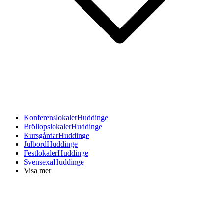
Konferenslokaler
Huddinge
Bröllopslokaler
Huddinge
Kursgårdar
Huddinge
Julbord
Huddinge
Festlokaler
Huddinge
Svensexa
Huddinge
Visa mer