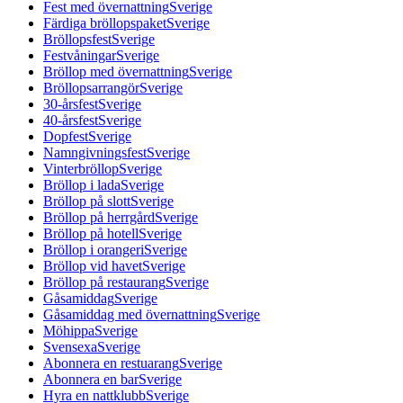
Fest med övernattning
Sverige
Färdiga bröllopspaket
Sverige
Bröllopsfest
Sverige
Festvåningar
Sverige
Bröllop med övernattning
Sverige
Bröllopsarrangör
Sverige
30-årsfest
Sverige
40-årsfest
Sverige
Dopfest
Sverige
Namngivningsfest
Sverige
Vinterbröllop
Sverige
Bröllop i lada
Sverige
Bröllop på slott
Sverige
Bröllop på herrgård
Sverige
Bröllop på hotell
Sverige
Bröllop i orangeri
Sverige
Bröllop vid havet
Sverige
Bröllop på restaurang
Sverige
Gåsamiddag
Sverige
Gåsamiddag med övernattning
Sverige
Möhippa
Sverige
Svensexa
Sverige
Abonnera en restuarang
Sverige
Abonnera en bar
Sverige
Hyra en nattklubb
Sverige