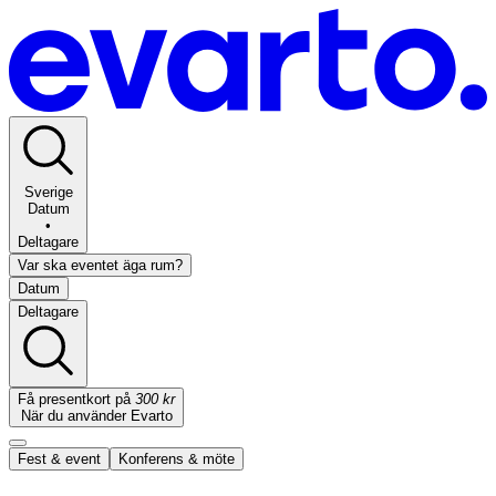
Sverige
Datum
•
Deltagare
Var ska eventet äga rum?
Datum
Deltagare
Få presentkort på
300 kr
När du använder Evarto
Fest & event
Konferens & möte