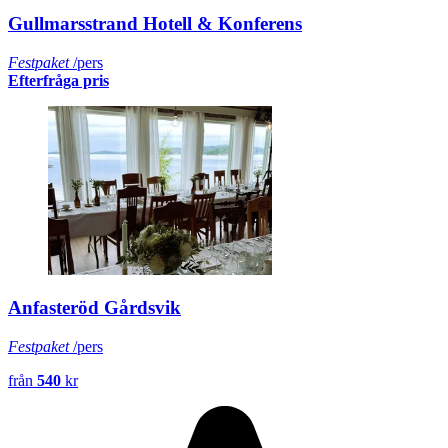
Gullmarsstrand Hotell & Konferens
Festpaket
/pers
Efterfråga pris
Anfasteröd Gårdsvik
Festpaket
/pers
från
540
kr