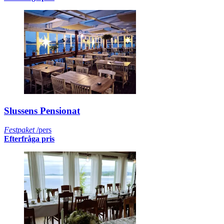
Slussens Pensionat
Festpaket
/pers
Efterfråga pris