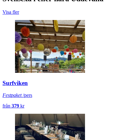
Visa fler
Surfviken
Festpaket
/pers
från
379
kr