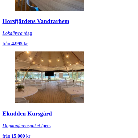
Horsfjärdens Vandrarhem
Lokalhyra
/dag
från
4.995
kr
Ekudden Kursgård
Dagkonferenspaket
/pers
från
15.000
kr