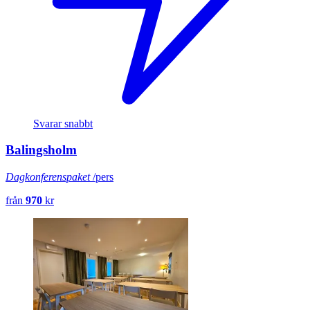
Svarar snabbt
Balingsholm
Dagkonferenspaket
/pers
från
970
kr