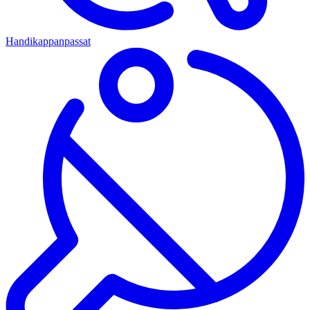
Handikappanpassat