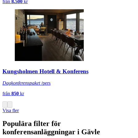
från
8.500
kr
Kungsholmen Hotell & Konferens
Dagkonferenspaket
/pers
från
850
kr
Visa fler
Populära filter för
konferensanläggningar i Gävle