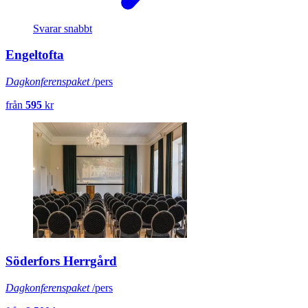
Svarar snabbt
Engeltofta
Dagkonferenspaket
/pers
från
595
kr
Söderfors Herrgård
Dagkonferenspaket
/pers