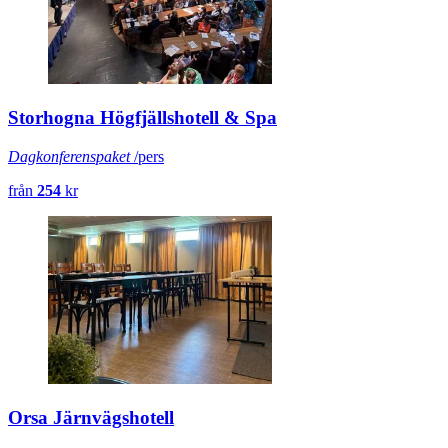
Storhogna Högfjällshotell & Spa
Dagkonferenspaket
/pers
från
254
kr
Orsa Järnvägshotell