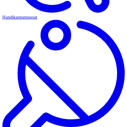
Handikappanpassat