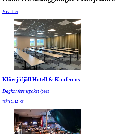
Visa fler
Klövsjöfjäll Hotell & Konferens
Dagkonferenspaket
/pers
från
532
kr