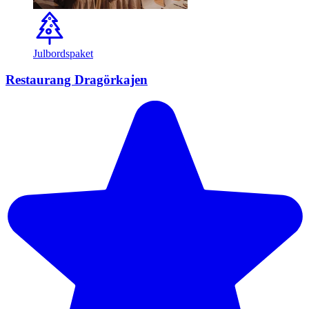
Julbordspaket
Restaurang Dragörkajen