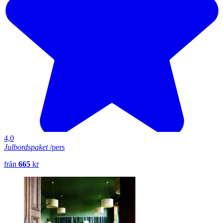
4,0
Julbordspaket
/pers
från
665
kr