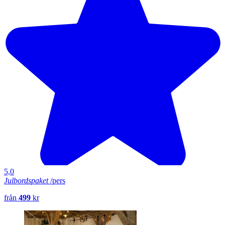
5,0
Julbordspaket
/pers
från
499
kr