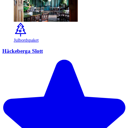
Julbordspaket
Häckeberga Slott