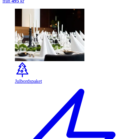
från
495
kr
Julbordspaket