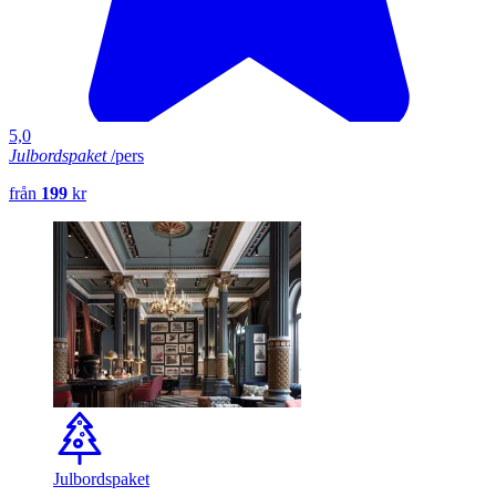
5,0
Julbordspaket
/pers
från
199
kr
Julbordspaket