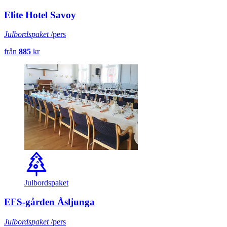
Elite Hotel Savoy
Julbordspaket
/pers
från
885
kr
Julbordspaket
EFS-gården Åsljunga
Julbordspaket
/pers