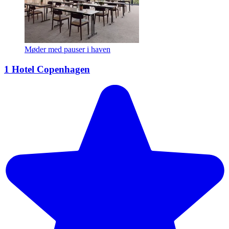
Møder med pauser i haven
1 Hotel Copenhagen