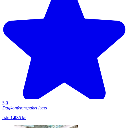
5,0
Dagkonferenspaket
/pers
från
1.085
kr