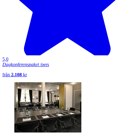
5,0
Dagkonferenspaket
/pers
från
2.108
kr