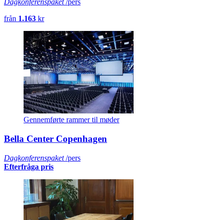
Dagkonferenspaket
/pers
från
1.163
kr
Gennemførte rammer til møder
Bella Center Copenhagen
Dagkonferenspaket
/pers
Efterfråga pris