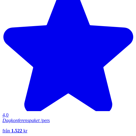
4,0
Dagkonferenspaket
/pers
från
1.522
kr