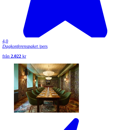
4,0
Dagkonferenspaket
/pers
från
2.022
kr