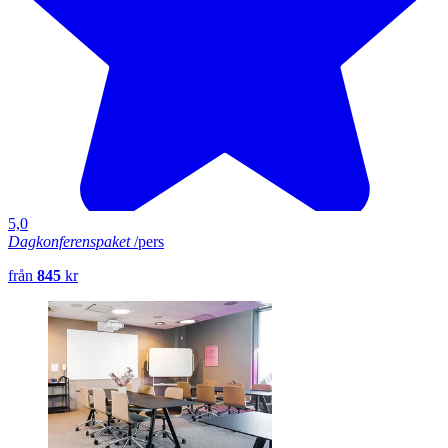
5,0
Dagkonferenspaket
/pers
från
845
kr