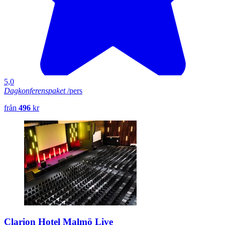
5,0
Dagkonferenspaket
/pers
från
496
kr
Clarion Hotel Malmö Live