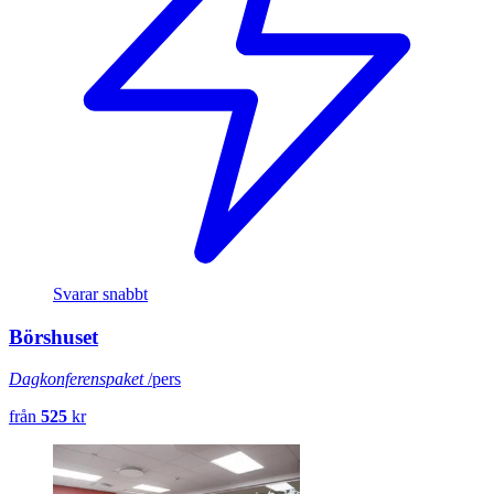
Svarar snabbt
Börshuset
Dagkonferenspaket
/pers
från
525
kr