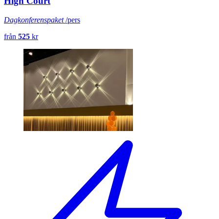
High Court
Dagkonferenspaket
/pers
från
525
kr