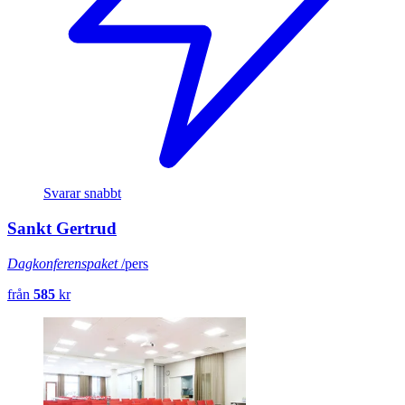
Svarar snabbt
Sankt Gertrud
Dagkonferenspaket
/pers
från
585
kr