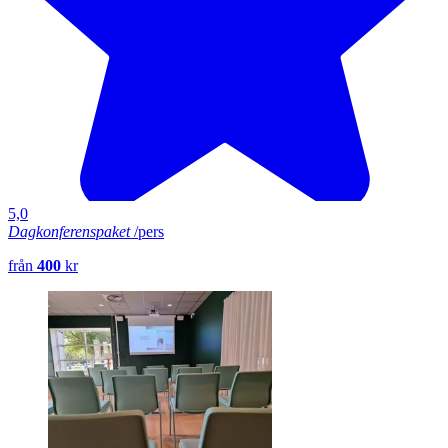
5,0
Dagkonferenspaket
/pers
från
400
kr