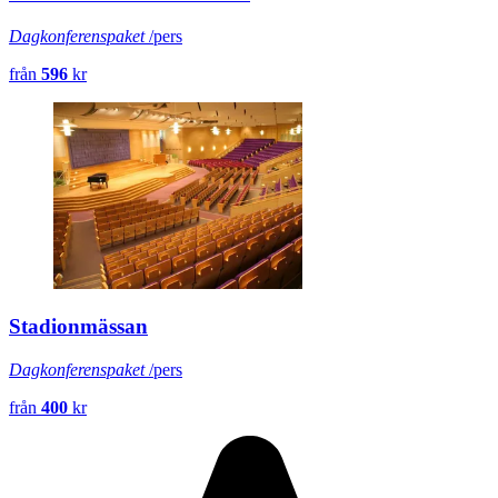
Dagkonferenspaket
/pers
från
596
kr
Stadionmässan
Dagkonferenspaket
/pers
från
400
kr