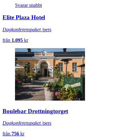
Svarar snabbt
Elite Plaza Hotel
Dagkonferenspaket
/pers
från
1.095
kr
Boulebar Drottningtorget
Dagkonferenspaket
/pers
från
756
kr