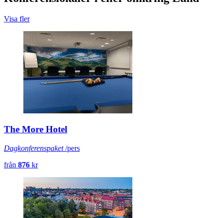
Visa fler
The More Hotel
Dagkonferenspaket
/pers
från
876
kr