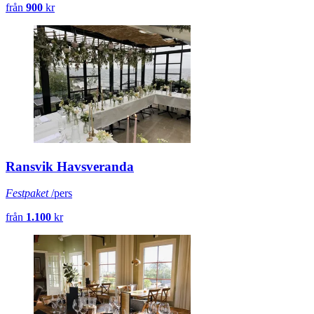
från
900
kr
Ransvik Havsveranda
Festpaket
/pers
från
1.100
kr