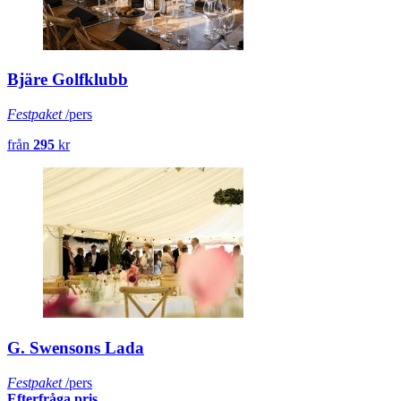
Bjäre Golfklubb
Festpaket
/pers
från
295
kr
G. Swensons Lada
Festpaket
/pers
Efterfråga pris