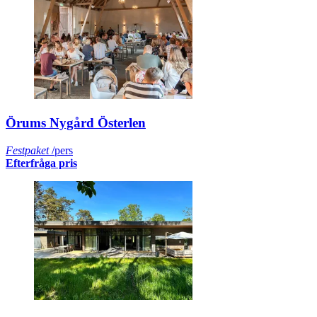
Örums Nygård Österlen
Festpaket
/pers
Efterfråga pris