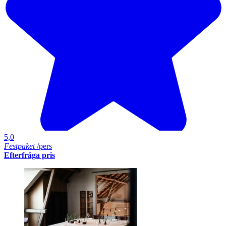
5,0
Festpaket
/pers
Efterfråga pris