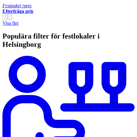
Festpaket
/pers
Efterfråga pris
Visa fler
Populära filter för festlokaler i
Helsingborg