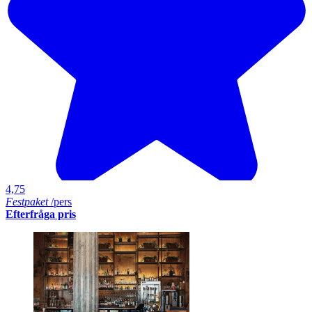
4,75
Festpaket
/pers
Efterfråga pris