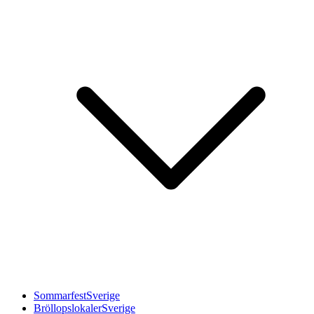
Sommarfest
Sverige
Bröllopslokaler
Sverige