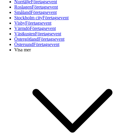
Norrtälje
Företagsevent
Roslagen
Företagsevent
Småland
Företagsevent
Stockholm city
Företagsevent
Visby
Företagsevent
Värmdö
Företagsevent
Västkusten
Företagsevent
Östergötland
Företagsevent
Östersund
Företagsevent
Visa mer