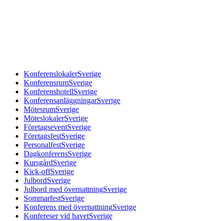
Konferenslokaler
Sverige
Konferensrum
Sverige
Konferenshotell
Sverige
Konferensanläggningar
Sverige
Mötesrum
Sverige
Möteslokaler
Sverige
Företagsevent
Sverige
Företagsfest
Sverige
Personalfest
Sverige
Dagkonferens
Sverige
Kursgård
Sverige
Kick-off
Sverige
Julbord
Sverige
Julbord med övernattning
Sverige
Sommarfest
Sverige
Konferens med övernattning
Sverige
Konfereser vid havet
Sverige