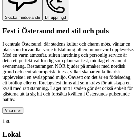
Skicka meddelande
Bli uppringd
Fest i Östersund med stil och puls
I centrala Östersund, där stadens kultur och charm möts, väntar en
plats som förvandlar varje tillställning till en minnesvärd upplevelse.
Med en varm atmosfär, stilren inredning och personlig service är
detta ett perfekt val för dig som planerar fest, middag eller annat
evenemang. Restaurangen NÒR bjuder på smaker med nordisk
grund och centraleuropeisk finess, vilket skapar en kulinarisk
upplevelse i en avslappnad miljö. Oavsett om det är en födelsedag,
ett bröllop eller en företagsfest finns allt som krävs för att skapa en
kväll med rätt stämning. Läget mitt i staden gör det också enkelt för
gästerna att ta sig hit och fortsätta kvällen i Östersunds pulserande
nattliv.
Visa mer
1 st.
Lokal