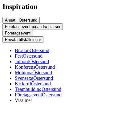
Inspiration
Annat i Östersund
Företagsevent på andra platser
Företagsevent
Privata tillställningar
Bröllop
Östersund
Fest
Östersund
Julbord
Östersund
Konferens
Östersund
Möhippa
Östersund
Svensexa
Östersund
Kick off
Östersund
Teambuilding
Östersund
Företagsevent
Östersund
Visa mer