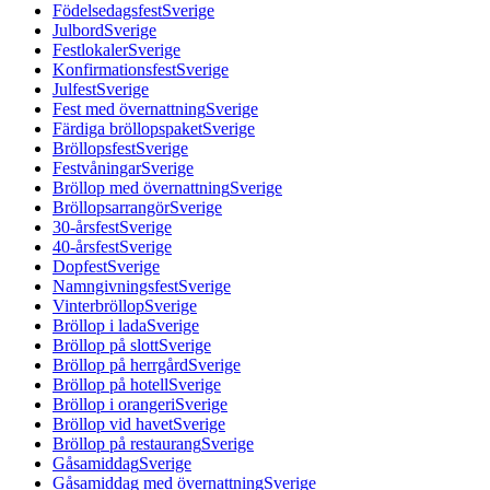
Födelsedagsfest
Sverige
Julbord
Sverige
Festlokaler
Sverige
Konfirmationsfest
Sverige
Julfest
Sverige
Fest med övernattning
Sverige
Färdiga bröllopspaket
Sverige
Bröllopsfest
Sverige
Festvåningar
Sverige
Bröllop med övernattning
Sverige
Bröllopsarrangör
Sverige
30-årsfest
Sverige
40-årsfest
Sverige
Dopfest
Sverige
Namngivningsfest
Sverige
Vinterbröllop
Sverige
Bröllop i lada
Sverige
Bröllop på slott
Sverige
Bröllop på herrgård
Sverige
Bröllop på hotell
Sverige
Bröllop i orangeri
Sverige
Bröllop vid havet
Sverige
Bröllop på restaurang
Sverige
Gåsamiddag
Sverige
Gåsamiddag med övernattning
Sverige