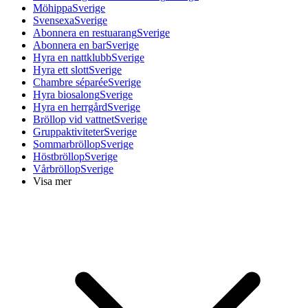
Möhippa
Sverige
Svensexa
Sverige
Abonnera en restuarang
Sverige
Abonnera en bar
Sverige
Hyra en nattklubb
Sverige
Hyra ett slott
Sverige
Chambre séparée
Sverige
Hyra biosalong
Sverige
Hyra en herrgård
Sverige
Bröllop vid vattnet
Sverige
Gruppaktiviteter
Sverige
Sommarbröllop
Sverige
Höstbröllop
Sverige
Vårbröllop
Sverige
Visa mer