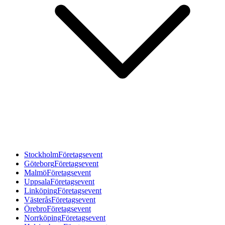
Stockholm
Företagsevent
Göteborg
Företagsevent
Malmö
Företagsevent
Uppsala
Företagsevent
Linköping
Företagsevent
Västerås
Företagsevent
Örebro
Företagsevent
Norrköping
Företagsevent