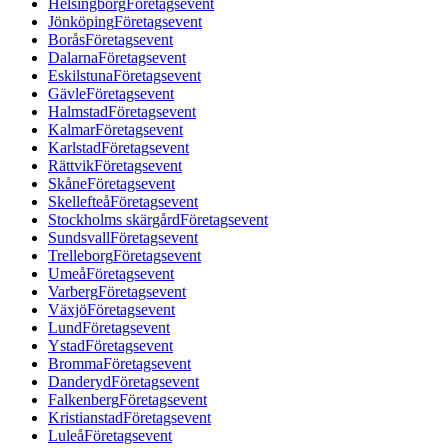
Helsingborg
Företagsevent
Jönköping
Företagsevent
Borås
Företagsevent
Dalarna
Företagsevent
Eskilstuna
Företagsevent
Gävle
Företagsevent
Halmstad
Företagsevent
Kalmar
Företagsevent
Karlstad
Företagsevent
Rättvik
Företagsevent
Skåne
Företagsevent
Skellefteå
Företagsevent
Stockholms skärgård
Företagsevent
Sundsvall
Företagsevent
Trelleborg
Företagsevent
Umeå
Företagsevent
Varberg
Företagsevent
Växjö
Företagsevent
Lund
Företagsevent
Ystad
Företagsevent
Bromma
Företagsevent
Danderyd
Företagsevent
Falkenberg
Företagsevent
Kristianstad
Företagsevent
Luleå
Företagsevent