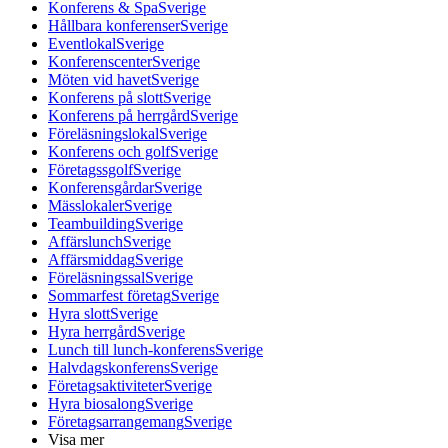
Konferens & Spa
Sverige
Hållbara konferenser
Sverige
Eventlokal
Sverige
Konferenscenter
Sverige
Möten vid havet
Sverige
Konferens på slott
Sverige
Konferens på herrgård
Sverige
Föreläsningslokal
Sverige
Konferens och golf
Sverige
Företagssgolf
Sverige
Konferensgårdar
Sverige
Mässlokaler
Sverige
Teambuilding
Sverige
Affärslunch
Sverige
Affärsmiddag
Sverige
Föreläsningssal
Sverige
Sommarfest företag
Sverige
Hyra slott
Sverige
Hyra herrgård
Sverige
Lunch till lunch-konferens
Sverige
Halvdagskonferens
Sverige
Företagsaktiviteter
Sverige
Hyra biosalong
Sverige
Företagsarrangemang
Sverige
Visa mer