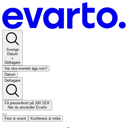
Sverige
Datum
•
Deltagare
Var ska eventet äga rum?
Datum
Deltagare
Få presentkort på
300 SEK
När du använder Evarto
Fest & event
Konferens & möte