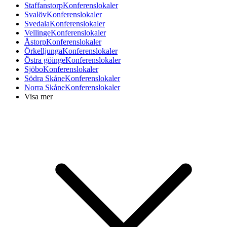
Staffanstorp
Konferenslokaler
Svalöv
Konferenslokaler
Svedala
Konferenslokaler
Vellinge
Konferenslokaler
Åstorp
Konferenslokaler
Örkelljunga
Konferenslokaler
Östra göinge
Konferenslokaler
Sjöbo
Konferenslokaler
Södra Skåne
Konferenslokaler
Norra Skåne
Konferenslokaler
Visa mer