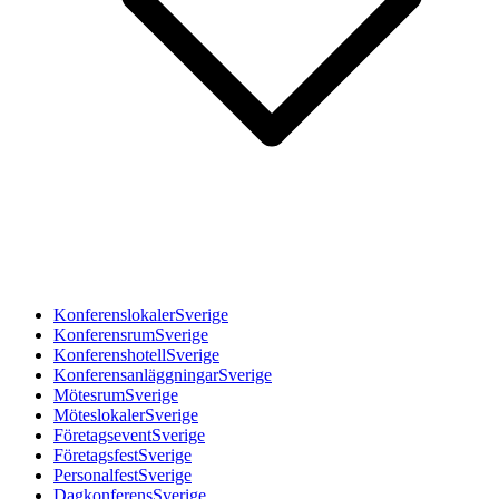
Konferenslokaler
Sverige
Konferensrum
Sverige
Konferenshotell
Sverige
Konferensanläggningar
Sverige
Mötesrum
Sverige
Möteslokaler
Sverige
Företagsevent
Sverige
Företagsfest
Sverige
Personalfest
Sverige
Dagkonferens
Sverige