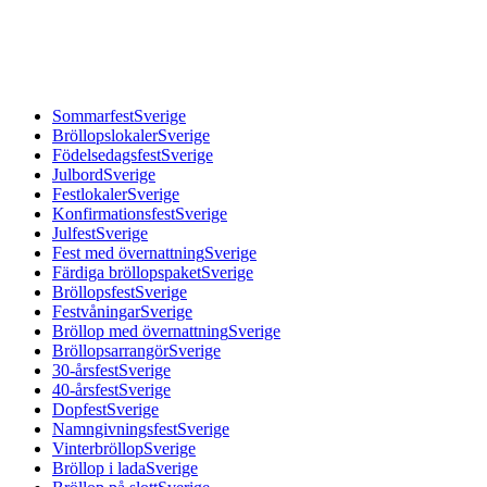
Sommarfest
Sverige
Bröllopslokaler
Sverige
Födelsedagsfest
Sverige
Julbord
Sverige
Festlokaler
Sverige
Konfirmationsfest
Sverige
Julfest
Sverige
Fest med övernattning
Sverige
Färdiga bröllopspaket
Sverige
Bröllopsfest
Sverige
Festvåningar
Sverige
Bröllop med övernattning
Sverige
Bröllopsarrangör
Sverige
30-årsfest
Sverige
40-årsfest
Sverige
Dopfest
Sverige
Namngivningsfest
Sverige
Vinterbröllop
Sverige
Bröllop i lada
Sverige