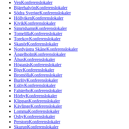
Ven
Konferenslokaler
Bjärehalvön
Konferenslokaler
Södra Sverige
Konferenslokaler
Höllviken
Konferenslokaler
Kivik
Konferenslokaler
Simrishamn
Konferenslokaler
Tomelilla
Konferenslokaler
Torekov
Konferenslokaler
Skanör
Konferenslokaler
Nordvästra Skåne
Konferenslokaler
Ängelholm
Konferenslokaler
Åhus
Konferenslokaler
Höganäs
Konferenslokaler
Bjuv
Konferenslokaler
Bromölla
Konferenslokaler
Burlöv
Konferenslokaler
Eslöv
Konferenslokaler
Falsterbo
Konferenslokaler
Hörby
Konferenslokaler
Klippan
Konferenslokaler
Kävlinge
Konferenslokaler
Lomma
Konferenslokaler
Osby
Konferenslokaler
Perstorp
Konferenslokaler
Skurup
Konferenslokaler