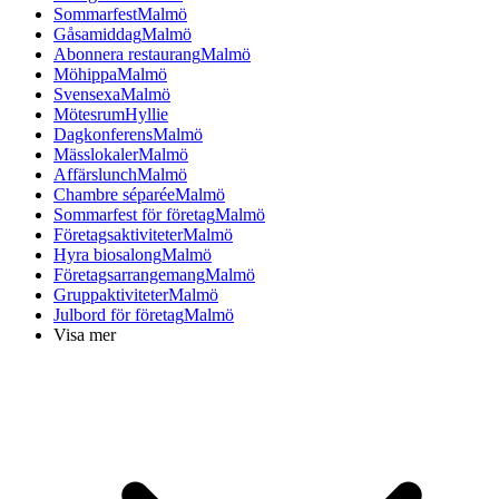
Sommarfest
Malmö
Gåsamiddag
Malmö
Abonnera restaurang
Malmö
Möhippa
Malmö
Svensexa
Malmö
Mötesrum
Hyllie
Dagkonferens
Malmö
Mässlokaler
Malmö
Affärslunch
Malmö
Chambre séparée
Malmö
Sommarfest för företag
Malmö
Företagsaktiviteter
Malmö
Hyra biosalong
Malmö
Företagsarrangemang
Malmö
Gruppaktiviteter
Malmö
Julbord för företag
Malmö
Visa mer