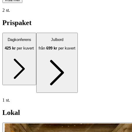
2 st.
Prispaket
Dagkonferens
Julbord
425 kr
per kuvert
från
699 kr
per kuvert
1 st.
Lokal