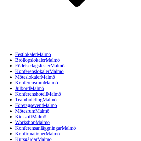
Festlokaler
Malmö
Bröllopslokaler
Malmö
Födelsedagsfester
Malmö
Konferenslokaler
Malmö
Möteslokaler
Malmö
Konferensrum
Malmö
Julbord
Malmö
Konferenshotell
Malmö
Teambuilding
Malmö
Företagsevent
Malmö
Mötesrum
Malmö
Kick-off
Malmö
Workshop
Malmö
Konferensanläggningar
Malmö
Konfirmationer
Malmö
Kursgårdar
Malmö