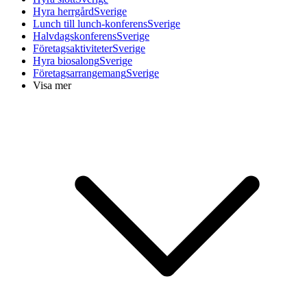
Hyra herrgård
Sverige
Lunch till lunch-konferens
Sverige
Halvdagskonferens
Sverige
Företagsaktiviteter
Sverige
Hyra biosalong
Sverige
Företagsarrangemang
Sverige
Visa mer