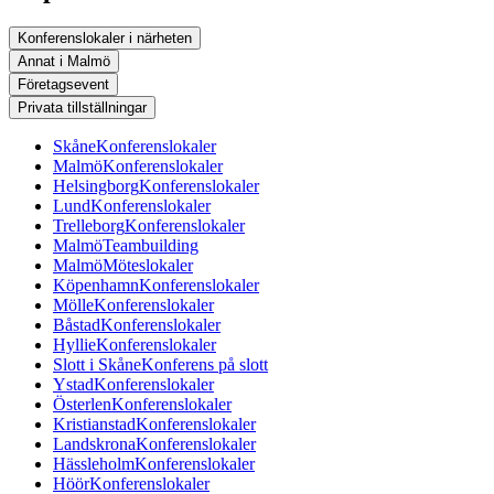
Konferenslokaler i närheten
Annat i Malmö
Företagsevent
Privata tillställningar
Skåne
Konferenslokaler
Malmö
Konferenslokaler
Helsingborg
Konferenslokaler
Lund
Konferenslokaler
Trelleborg
Konferenslokaler
Malmö
Teambuilding
Malmö
Möteslokaler
Köpenhamn
Konferenslokaler
Mölle
Konferenslokaler
Båstad
Konferenslokaler
Hyllie
Konferenslokaler
Slott i Skåne
Konferens på slott
Ystad
Konferenslokaler
Österlen
Konferenslokaler
Kristianstad
Konferenslokaler
Landskrona
Konferenslokaler
Hässleholm
Konferenslokaler
Höör
Konferenslokaler