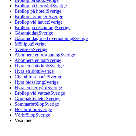
Bröllop på slott
Sverige
Bröllop på herrgård
Sverige
Bröllop på hotell
Sverige
Bröllop i orangeri
Sverige
Bröllop vid havet
Sverige
Bröllop på restaurang
Sverige
Gåsamiddag
Sverige
Gåsamiddag med övernattning
Sverige
Möhippa
Sverige
Svensexa
Sverige
Abonnera en restuarang
Sverige
Abonnera en bar
Sverige
Hyra en nattklubb
Sverige
Hyra ett slott
Sverige
Chambre séparée
Sverige
Hyra biosalong
Sverige
Hyra en herrgård
Sverige
Bröllop vid vattnet
Sverige
Gruppaktiviteter
Sverige
Sommarbröllop
Sverige
Höstbröllop
Sverige
Vårbröllop
Sverige
Visa mer