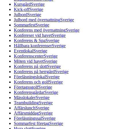
Kursgård
Sverige
Kick-off
Sverige
Julbord
Sverige
Julbord med övernattning
Sverige
Sommarfest
Sverige
Konferens med övernattning
Sverige
Konfereser vid havet
Sverige
Konferens & Spa
Sverige
Hållbara konferenser
Sverige
Eventlokal
Sverige
Konferenscenter
Sverige
Möten vid havet
Sverige
Konferens på slott
Sverige
Konferens på herrgård
Sverige
Föreläsningslokal
Sverige
Konferens och golf
Sverige
Företagssgolf
Sverige
Konferensgårdar
Sverige
Mässlokaler
Sverige
Teambuilding
Sverige
Affärslunch
Sverige
Affärsmiddag
Sverige
Föreläsningssal
Sverige
Sommarfest företag
Sverige
Hyra slott
Sverige