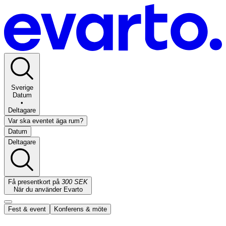
Sverige
Datum
•
Deltagare
Var ska eventet äga rum?
Datum
Deltagare
Få presentkort på
300 SEK
När du använder Evarto
Fest & event
Konferens & möte