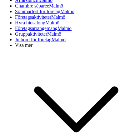
Affärslunch
Malmö
Chambre séparée
Malmö
Sommarfest för företag
Malmö
Företagsaktiviteter
Malmö
Hyra biosalong
Malmö
Företagsarrangemang
Malmö
Gruppaktiviteter
Malmö
Julbord för företag
Malmö
Visa mer