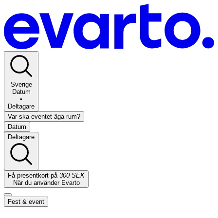
Sverige
Datum
•
Deltagare
Var ska eventet äga rum?
Datum
Deltagare
Få presentkort på
300 SEK
När du använder Evarto
Fest & event