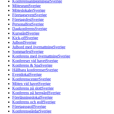
Konferensanläggningar
Sverige
Mötesrum
Sverige
Möteslokaler
Sverige
Företagsevent
Sverige
Företagsfest
Sverige
Personalfest
Sverige
Dagkonferens
Sverige
Kursgård
Sverige
Kick-off
Sverige
Julbord
Sverige
Julbord med övernattning
Sverige
Sommarfest
Sverige
Konferens med övernattning
Sverige
Konfereser vid havet
Sverige
Konferens & Spa
Sverige
Hållbara konferenser
Sverige
Eventlokal
Sverige
Konferenscenter
Sverige
Möten vid havet
Sverige
Konferens på slott
Sverige
Konferens på herrgård
Sverige
Föreläsningslokal
Sverige
Konferens och golf
Sverige
Företagssgolf
Sverige
Konferensgårdar
Sverige