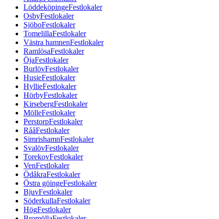
Löddeköpinge
Festlokaler
Osby
Festlokaler
Sjöbo
Festlokaler
Tomelilla
Festlokaler
Västra hamnen
Festlokaler
Ramlösa
Festlokaler
Öja
Festlokaler
Burlöv
Festlokaler
Husie
Festlokaler
Hyllie
Festlokaler
Hörby
Festlokaler
Kirseberg
Festlokaler
Mölle
Festlokaler
Perstorp
Festlokaler
Råå
Festlokaler
Simrishamn
Festlokaler
Svalöv
Festlokaler
Torekov
Festlokaler
Ven
Festlokaler
Ödåkra
Festlokaler
Östra göinge
Festlokaler
Bjuv
Festlokaler
Söderkulla
Festlokaler
Hög
Festlokaler
Bromölla
Festlokaler