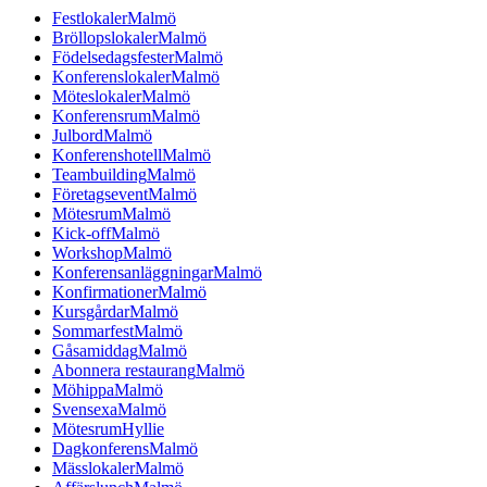
Festlokaler
Malmö
Bröllopslokaler
Malmö
Födelsedagsfester
Malmö
Konferenslokaler
Malmö
Möteslokaler
Malmö
Konferensrum
Malmö
Julbord
Malmö
Konferenshotell
Malmö
Teambuilding
Malmö
Företagsevent
Malmö
Mötesrum
Malmö
Kick-off
Malmö
Workshop
Malmö
Konferensanläggningar
Malmö
Konfirmationer
Malmö
Kursgårdar
Malmö
Sommarfest
Malmö
Gåsamiddag
Malmö
Abonnera restaurang
Malmö
Möhippa
Malmö
Svensexa
Malmö
Mötesrum
Hyllie
Dagkonferens
Malmö
Mässlokaler
Malmö