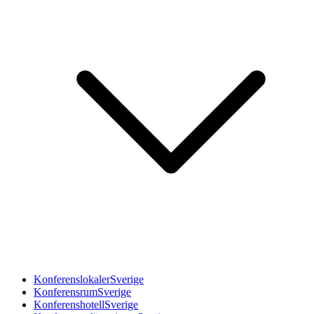
Konferenslokaler
Sverige
Konferensrum
Sverige
Konferenshotell
Sverige