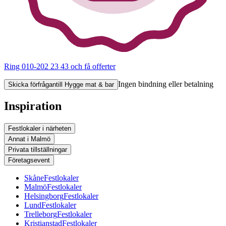
Ring 010-202 23 43
och få offerter
Ingen bindning eller betalning
Skicka förfrågan
till Hygge mat & bar
Inspiration
Festlokaler i närheten
Annat i Malmö
Privata tillställningar
Företagsevent
Skåne
Festlokaler
Malmö
Festlokaler
Helsingborg
Festlokaler
Lund
Festlokaler
Trelleborg
Festlokaler
Kristianstad
Festlokaler