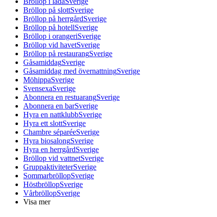
Bröllop i lada
Sverige
Bröllop på slott
Sverige
Bröllop på herrgård
Sverige
Bröllop på hotell
Sverige
Bröllop i orangeri
Sverige
Bröllop vid havet
Sverige
Bröllop på restaurang
Sverige
Gåsamiddag
Sverige
Gåsamiddag med övernattning
Sverige
Möhippa
Sverige
Svensexa
Sverige
Abonnera en restuarang
Sverige
Abonnera en bar
Sverige
Hyra en nattklubb
Sverige
Hyra ett slott
Sverige
Chambre séparée
Sverige
Hyra biosalong
Sverige
Hyra en herrgård
Sverige
Bröllop vid vattnet
Sverige
Gruppaktiviteter
Sverige
Sommarbröllop
Sverige
Höstbröllop
Sverige
Vårbröllop
Sverige
Visa mer