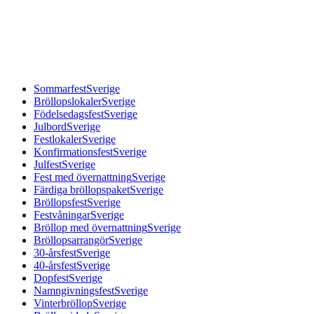
Sommarfest
Sverige
Bröllopslokaler
Sverige
Födelsedagsfest
Sverige
Julbord
Sverige
Festlokaler
Sverige
Konfirmationsfest
Sverige
Julfest
Sverige
Fest med övernattning
Sverige
Färdiga bröllopspaket
Sverige
Bröllopsfest
Sverige
Festvåningar
Sverige
Bröllop med övernattning
Sverige
Bröllopsarrangör
Sverige
30-årsfest
Sverige
40-årsfest
Sverige
Dopfest
Sverige
Namngivningsfest
Sverige
Vinterbröllop
Sverige