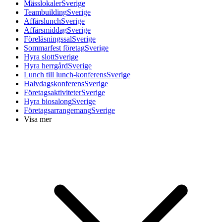
Mässlokaler
Sverige
Teambuilding
Sverige
Affärslunch
Sverige
Affärsmiddag
Sverige
Föreläsningssal
Sverige
Sommarfest företag
Sverige
Hyra slott
Sverige
Hyra herrgård
Sverige
Lunch till lunch-konferens
Sverige
Halvdagskonferens
Sverige
Företagsaktiviteter
Sverige
Hyra biosalong
Sverige
Företagsarrangemang
Sverige
Visa mer